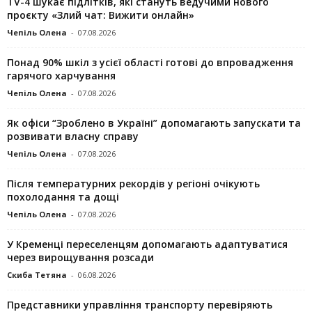
TV-4 шукає підлітків, які стануть ведучими нового
проєкту «Злий чат: Вижити онлайн»
Чепіль Олена
-
07.08.2026
Понад 90% шкіл з усієї області готові до впровадження
гарячого харчування
Чепіль Олена
-
07.08.2026
Як офіси “Зроблено в Україні” допомагають запускaти та
розвивати власну справу
Чепіль Олена
-
07.08.2026
Після температурних рекордів у регіоні очікують
похолодання та дощі
Чепіль Олена
-
07.08.2026
У Кременці переселенцям допомагають адаптуватися
через вирощування розсади
Скиба Тетяна
-
06.08.2026
Представники управління транспорту перевіряють