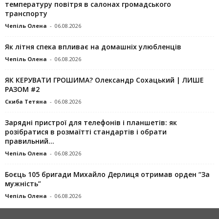
температуру повітря в салонах громадського
транспорту
Чепіль Олена
-
06.08.2026
Як літня спека впливає на домашніх улюбленців
Чепіль Олена
-
06.08.2026
ЯК КЕРУВАТИ ГРОШИМА? Олександр Сохацький | ЛИШЕ
РАЗОМ #2
Скиба Тетяна
-
06.08.2026
Зарядні пристрої для телефонів і планшетів: як
розібратися в розмаїтті стандартів і обрати
правильний...
Чепіль Олена
-
06.08.2026
Боєць 105 бригади Михайло Дерлиця отримав орден “За
мужність”
Чепіль Олена
-
06.08.2026