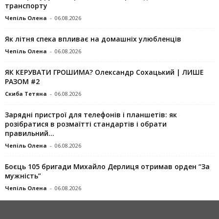
транспорту
Чепіль Олена
-
06.08.2026
Як літня спека впливає на домашніх улюбленців
Чепіль Олена
-
06.08.2026
ЯК КЕРУВАТИ ГРОШИМА? Олександр Сохацький | ЛИШЕ
РАЗОМ #2
Скиба Тетяна
-
06.08.2026
Зарядні пристрої для телефонів і планшетів: як
розібратися в розмаїтті стандартів і обрати
правильний...
Чепіль Олена
-
06.08.2026
Боєць 105 бригади Михайло Дерлиця отримав орден “За
мужність”
Чепіль Олена
-
06.08.2026