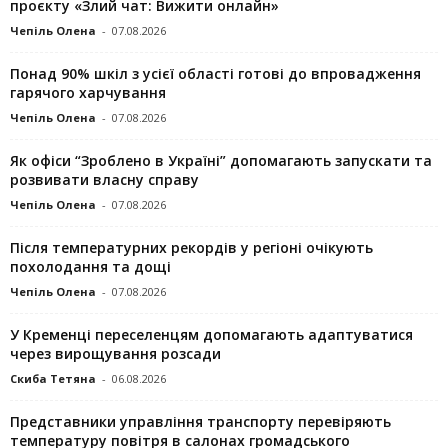
проєкту «Злий чат: Вижити онлайн»
Чепіль Олена
-
07.08.2026
Понад 90% шкіл з усієї області готові до впровадження
гарячого харчування
Чепіль Олена
-
07.08.2026
Як офіси “Зроблено в Україні” допомагають запускaти та
розвивати власну справу
Чепіль Олена
-
07.08.2026
Після температурних рекордів у регіоні очікують
похолодання та дощі
Чепіль Олена
-
07.08.2026
У Кременці переселенцям допомагають адаптуватися
через вирощування розсади
Скиба Тетяна
-
06.08.2026
Представники управління транспорту перевіряють
температуру повітря в салонах громадського