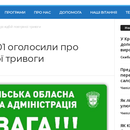
ПРОГРАМИ
ПРО НАС
ДОПОМОГА
НАШІ ВІТАННЯ
Т
ро відбій повітряної тривоги
Но
У К
доп
:01 оголосили про
вир
ої тривоги
Скиб
Пре
пер
сал
Чепі
Як л
улю
Чепі
ЯК 