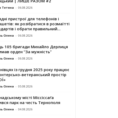
ацький | ЛИШЕ РАЗОМ #2
а Тетяна
-
06.08.2026
дні пристрої для телефонів і
шетів: як розібратися в розмаїтті
дартів і обрати правильний...
ль Олена
-
06.08.2026
ць 105 бригади Михайло Дерлиця
имав орден “За мужність”
ль Олена
-
06.08.2026
нівцях із грудня 2025 року працює
онтерсько-ветеранський простір
ОЇ»
ль Олена
-
05.08.2026
надському місті Міссіссаґа
ився парк на честь Тернополя
ль Олена
-
04.08.2026