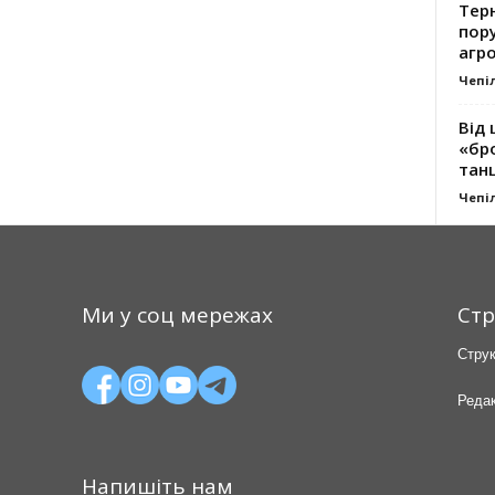
Тер
пору
агро
Чепі
Від 
«бро
танц
Чепі
Ми у соц мережах
Стр
Струк
Редак
Напишіть нам