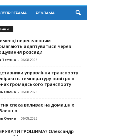
ЕЛЕПРОГРАМА
РЕКЛАМА
вини
ременці переселенцям
омагають адаптуватися через
ощування розсади
а Тетяна
-
06.08.2026
дставники управління транспорту
евіряють температуру повітря в
онах громадського транспорту
ль Олена
-
06.08.2026
ітня спека впливає на домашніх
бленців
ль Олена
-
06.08.2026
КЕРУВАТИ ГРОШИМА? Олександр