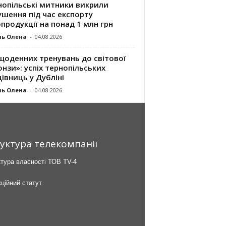
нопільські митники викрили
шення під час експорту
продукції на понад 1 млн грн
ль Олена
-
04.08.2026
щоденних тренувань до світової
нзи»: успіх тернопільських
івниць у Дубліні
ль Олена
-
04.08.2026
уктура телекомпанії
тура власності ТОВ TV-4
ційний статут