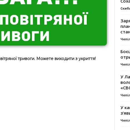
Сох
Скиб
Заря
план
стан
Чепі
Боє
отр
вітряної тривоги. Можете виходити з укриття!
Чепі
У Ла
вол
«СВ
Чепі
У ка
з’яв
Чепі