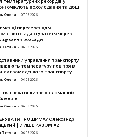
я температурних рекордів у
оні очікують похолодання та дощі
ль Олена
-
07.08.2026
ременці переселенцям
омагають адаптуватися через
ощування розсади
а Тетяна
-
06.08.2026
дставники управління транспорту
евіряють температуру повітря в
онах громадського транспорту
ль Олена
-
06.08.2026
ітня спека впливає на домашніх
бленців
ль Олена
-
06.08.2026
КЕРУВАТИ ГРОШИМА? Олександр
ацький | ЛИШЕ РАЗОМ #2
а Тетяна
-
06.08.2026