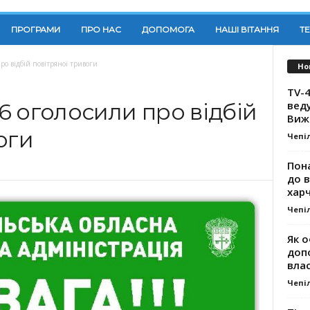
ПРОГРАМИ
ПРО НАС
ДОПОМОГА
НАШІ ВІТАННЯ
Т
ро відбій повітряної тривоги
Но
TV-4
вед
26 оголосили про відбій
Виж
оги
Чепі
Пона
до 
хар
Чепі
Як о
доп
влас
Чепі