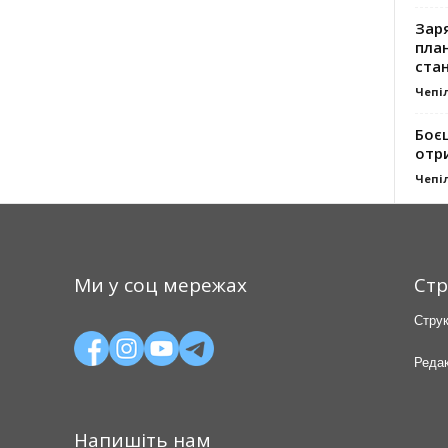
Заря
план
стан
Чепі
Боє
отр
Чепі
Ми у соц мережах
Стр
Струк
Редак
Напишіть нам