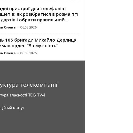
дні пристрої для телефонів і
шетів: як розібратися в розмаїтті
дартів і обрати правильний...
ль Олена
-
06.08.2026
ць 105 бригади Михайло Дерлиця
имав орден “За мужність”
ль Олена
-
06.08.2026
уктура телекомпанії
тура власності ТОВ TV-4
ційний статут