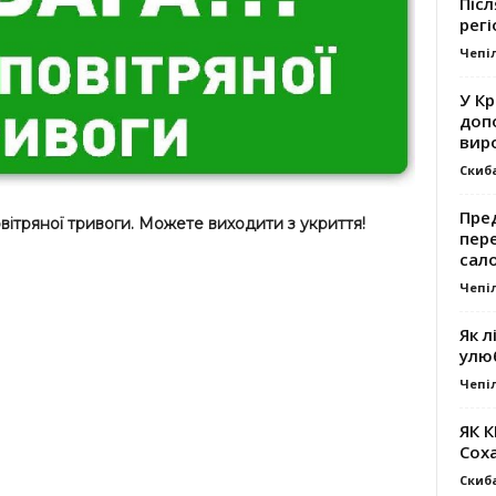
Післ
регі
Чепі
У К
доп
вир
Скиб
Пре
вітряної тривоги. Можете виходити з укриття!
пер
сал
Чепі
Як л
улю
Чепі
ЯК 
Сох
Скиб