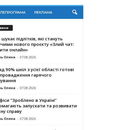
ЕЛЕПРОГРАМА
РЕКЛАМА
вини
 шукає підлітків, які стануть
учими нового проєкту «Злий чат:
ити онлайн»
ль Олена
-
07.08.2026
д 90% шкіл з усієї області готові
впровадження гарячого
чування
ль Олена
-
07.08.2026
фіси “Зроблено в Україні”
омагають запускaти та розвивати
ну справу
ль Олена
-
07.08.2026