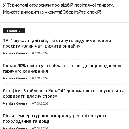
У Тернополі оголосили про відбій повітряної тривоги.
Можете виходити з укриття! Зберігайте спокій!
Новини
TV-4 шукає підлітків, які стануть ведучими нового
проєкту «Злий чат: Вижити онлайн»
Чепіль Олена
-
07.08.2026
Понад 90% шкіл з усієї області готові до впровадження
гарячого харчування
Чепіль Олена
-
07.08.2026
Як офіси “Зроблено в Україні” допомагають запускaти та
розвивати власну справу
Чепіль Олена
-
07.08.2026
Після температурних рекордів у регіоні очікують
похолодання та дощі
Чепіль Олена
-
07.08.2026