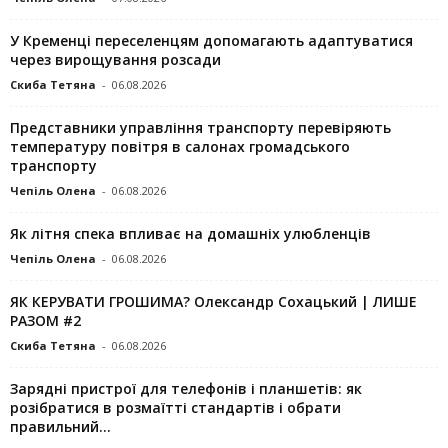
У Кременці переселенцям допомагають адаптуватися
через вирощування розсади
Скиба Тетяна
-
06.08.2026
Представники управління транспорту перевіряють
температуру повітря в салонах громадського
транспорту
Чепіль Олена
-
06.08.2026
Як літня спека впливає на домашніх улюбленців
Чепіль Олена
-
06.08.2026
ЯК КЕРУВАТИ ГРОШИМА? Олександр Сохацький | ЛИШЕ
РАЗОМ #2
Скиба Тетяна
-
06.08.2026
Зарядні пристрої для телефонів і планшетів: як
розібратися в розмаїтті стандартів і обрати
правильний...