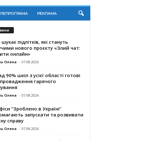
ЕЛЕПРОГРАМА
РЕКЛАМА
вини
 шукає підлітків, які стануть
учими нового проєкту «Злий чат:
ити онлайн»
ль Олена
-
07.08.2026
д 90% шкіл з усієї області готові
впровадження гарячого
чування
ль Олена
-
07.08.2026
фіси “Зроблено в Україні”
омагають запускaти та розвивати
ну справу
ль Олена
-
07.08.2026