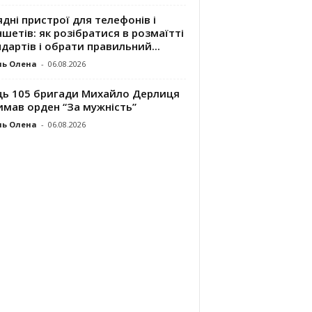
дні пристрої для телефонів і
шетів: як розібратися в розмаїтті
дартів і обрати правильний...
ль Олена
-
06.08.2026
ць 105 бригади Михайло Дерлиця
имав орден “За мужність”
ль Олена
-
06.08.2026