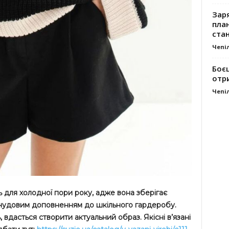
Заря
план
стан
Чепі
Боє
отр
Чепі
ь для холодної пори року, адже вона зберігає
е чудовим доповненням до шкільного гардеробу.
, вдасться створити актуальний образ. Якісні в’язані