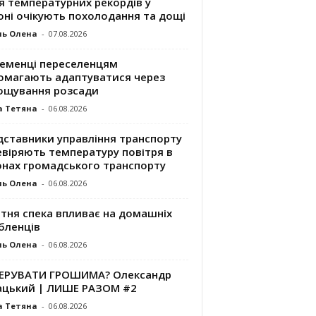
я температурних рекордів у
оні очікують похолодання та дощі
ль Олена
-
07.08.2026
ременці переселенцям
омагають адаптуватися через
ощування розсади
а Тетяна
-
06.08.2026
дставники управління транспорту
евіряють температуру повітря в
онах громадського транспорту
ль Олена
-
06.08.2026
ітня спека впливає на домашніх
бленців
ль Олена
-
06.08.2026
КЕРУВАТИ ГРОШИМА? Олександр
ацький | ЛИШЕ РАЗОМ #2
а Тетяна
-
06.08.2026