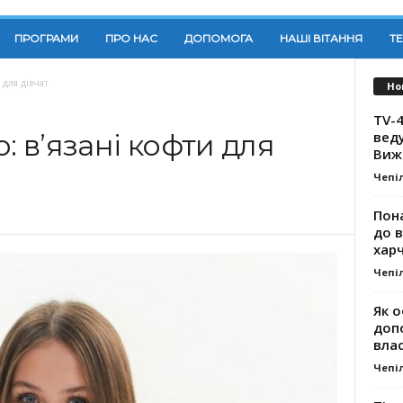
ПРОГРАМИ
ПРО НАС
ДОПОМОГА
НАШІ ВІТАННЯ
Т
 для дівчат
Но
TV-4
вед
: в’язані кофти для
Виж
Чепі
Пона
до 
хар
Чепі
Як о
доп
влас
Чепі