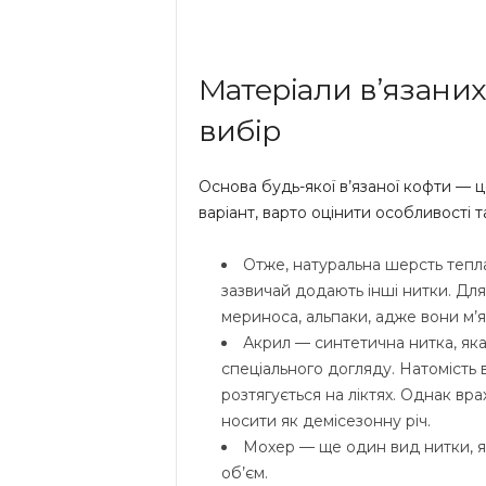
Матеріали в’язаних
вибір
Основа будь-якої в’язаної кофти — ц
варіант, варто оцінити особливості 
Отже, натуральна шерсть тепла
зазвичай додають інші нитки. Для
мериноса, альпаки, адже вони м’як
Акрил — синтетична нитка, яка
спеціального догляду. Натомість
розтягується на ліктях. Однак вра
носити як демісезонну річ.
Мохер — ще один вид нитки, як
об’єм.