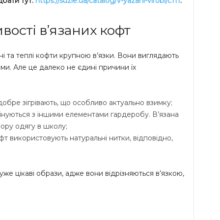
дбати тут:
https://suzie.ua/catalog/v-yazani-virobi/c111
.
вості в’язаних кофт
 та теплі кофти крупною в’язки. Вони виглядають
и. Але це далеко не єдині причини їх
добре зігрівають, що особливо актуально взимку;
бінуються з іншими елементами гардеробу. В’язана
ору одягу в школу;
офт використовують натуральні нитки, відповідно,
же цікаві образи, адже вони відрізняються в’язкою,