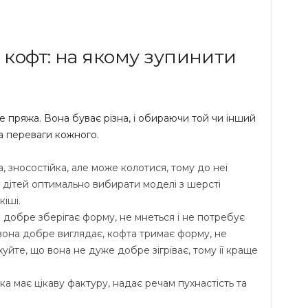
 кофт: на якому зупинити
е пряжа. Вона буває різна, і обираючи той чи інший
та переваги кожного.
, зносостійка, але може колотися, тому до неї
 дітей оптимально вибирати моделі з шерсті
іші.
 добре зберігає форму, не мнеться і не потребує
 вона добре виглядає, кофта тримає форму, не
хуйте, що вона не дуже добре зігріває, тому її краще
а має цікаву фактуру, надає речам пухнастість та