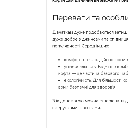
кофти для дівчинки ви зможете при
Переваги та особли
Дівчаткам дуже подобаються затишні
дуже добре з джинсами та спідницям
популярності. Серед інших:
комфорт і тепло. Дійсно, вони 
універсальність. Відмінно ком
кофта — це частина базового наб
екологічність. Для більшості к
вони безпечні для здоров’я.
З їх допомогою можна створювати ду
візерунками, фасонами.