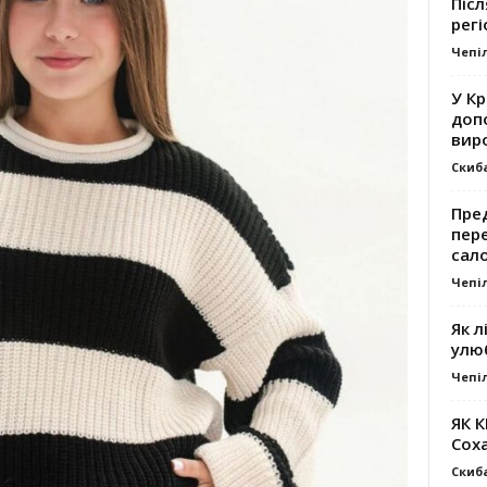
Післ
регі
Чепі
У К
доп
вир
Скиб
Пре
пер
сал
Чепі
Як л
улю
Чепі
ЯК 
Сох
Скиб