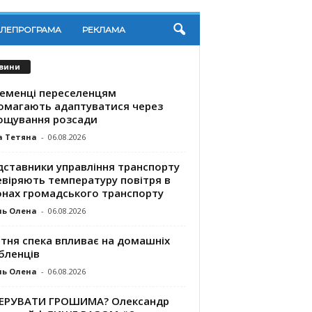
ЕЛЕПРОГРАМА
РЕКЛАМА
вини
ременці переселенцям
омагають адаптуватися через
ощування розсади
а Тетяна
-
06.08.2026
дставники управління транспорту
евіряють температуру повітря в
онах громадського транспорту
ль Олена
-
06.08.2026
ітня спека впливає на домашніх
бленців
ль Олена
-
06.08.2026
КЕРУВАТИ ГРОШИМА? Олександр