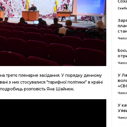
Сох
Скиб
Заря
план
стан
Чепі
Боє
отр
Чепі
У Ла
ь на третє пленарне засідання. У порядку денному
вол
ні з них стосувалися “тарифної політики” в країні
«СВ
ше подробиць розповість Яна Шайнюк.
Чепі
У ка
з’яв
Чепі