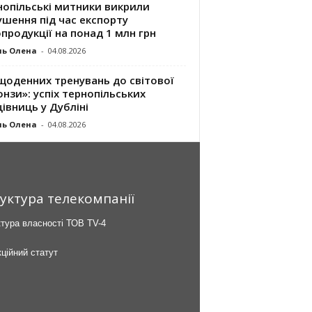
нопільські митники викрили
шення під час експорту
продукції на понад 1 млн грн
ль Олена
-
04.08.2026
щоденних тренувань до світової
нзи»: успіх тернопільських
івниць у Дубліні
ль Олена
-
04.08.2026
уктура телекомпанії
тура власності ТОВ TV-4
ційний статут