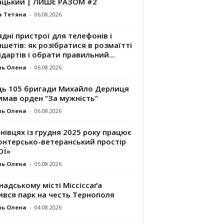
ацький | ЛИШЕ РАЗОМ #2
а Тетяна
-
06.08.2026
дні пристрої для телефонів і
шетів: як розібратися в розмаїтті
дартів і обрати правильний...
ль Олена
-
06.08.2026
ць 105 бригади Михайло Дерлиця
имав орден “За мужність”
ль Олена
-
06.08.2026
нівцях із грудня 2025 року працює
онтерсько-ветеранський простір
ОЇ»
ль Олена
-
05.08.2026
надському місті Міссіссаґа
ився парк на честь Тернополя
ль Олена
-
04.08.2026