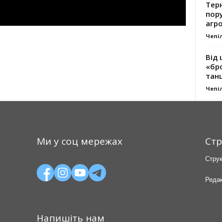
Тер
пору
агро
Чепі
Від 
«бро
танц
Чепі
Ми у соц мережах
Стр
Струк
Редак
Напишіть нам