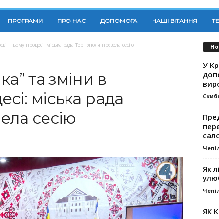
ПРОГРАМИ
ПРО НАС
ДОПОМОГА
НАШІ ВІТАННЯ
Т
освітньому процесі: міська рада Тернополя провела сесію
Но
У К
доп
ка” та зміни в
вир
есі: міська рада
Скиб
ела сесію
Пре
пер
сал
Чепі
Як л
улю
Чепі
ЯК 