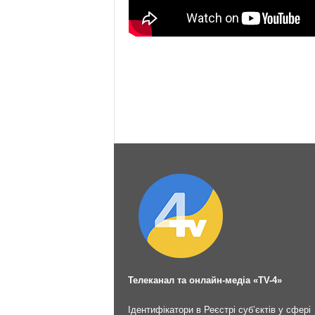
Телеканал та онлайн-медіа «TV-4»
Ідентифікатори в Реєстрі суб’єктів у сфері