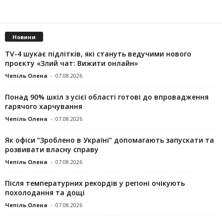
Новини
TV-4 шукає підлітків, які стануть ведучими нового
проєкту «Злий чат: Вижити онлайн»
Чепіль Олена
-
07.08.2026
Понад 90% шкіл з усієї області готові до впровадження
гарячого харчування
Чепіль Олена
-
07.08.2026
Як офіси “Зроблено в Україні” допомагають запускaти та
розвивати власну справу
Чепіль Олена
-
07.08.2026
Після температурних рекордів у регіоні очікують
похолодання та дощі
Чепіль Олена
-
07.08.2026