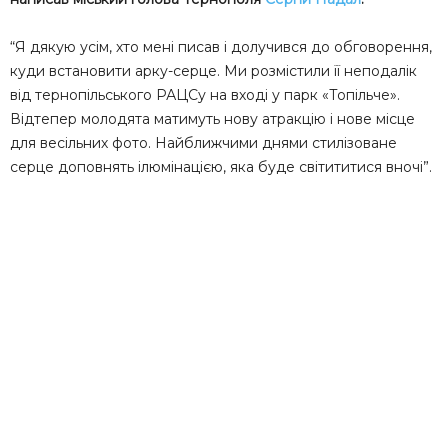
“Я дякую усім, хто мені писав і долучився до обговорення,
куди встановити арку-серце. Ми розмістили її неподалік
від тернопільського РАЦСу на вході у парк «Топільче».
Відтепер молодята матимуть нову атракцію і нове місце
для весільних фото. Найближчими днями стилізоване
серце доповнять ілюмінацією, яка буде світититися вночі”.