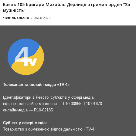
Боєць 105 бригади Михайло Дерлиця отримав орден “За
мужність”
Чепіль Олена
-
06.08.2026
Телеканал та онлайн-медіа «TV-4»
Ідентифікатори в Реєстрі суб’єктів у сфері медіа:
ефірне телевізійне мовлення — L10-00855, L10-01670
онлайн-медіа — R10-02185
Суб’єкт у сфері медіа:
Товариство з обмеженою відповідальністю «TV-4»