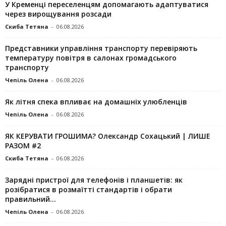
У Кременці переселенцям допомагають адаптуватися
через вирощування розсади
Скиба Тетяна
-
06.08.2026
Представники управління транспорту перевіряють
температуру повітря в салонах громадського
транспорту
Чепіль Олена
-
06.08.2026
Як літня спека впливає на домашніх улюбленців
Чепіль Олена
-
06.08.2026
ЯК КЕРУВАТИ ГРОШИМА? Олександр Сохацький | ЛИШЕ
РАЗОМ #2
Скиба Тетяна
-
06.08.2026
Зарядні пристрої для телефонів і планшетів: як
розібратися в розмаїтті стандартів і обрати
правильний...
Чепіль Олена
-
06.08.2026