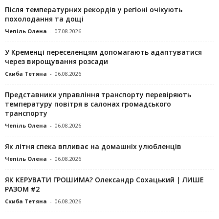
Після температурних рекордів у регіоні очікують
похолодання та дощі
Чепіль Олена
-
07.08.2026
У Кременці переселенцям допомагають адаптуватися
через вирощування розсади
Скиба Тетяна
-
06.08.2026
Представники управління транспорту перевіряють
температуру повітря в салонах громадського
транспорту
Чепіль Олена
-
06.08.2026
Як літня спека впливає на домашніх улюбленців
Чепіль Олена
-
06.08.2026
ЯК КЕРУВАТИ ГРОШИМА? Олександр Сохацький | ЛИШЕ
РАЗОМ #2
Скиба Тетяна
-
06.08.2026