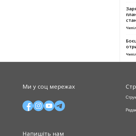
Заря
план
стан
Чепі
Боє
отр
Чепі
Ми у соц мережах
Стр
Струк
Редак
Напишіть нам