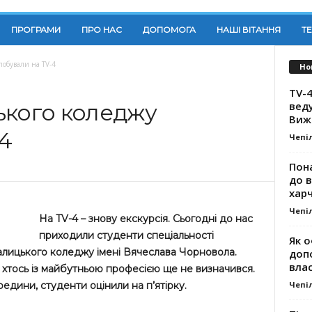
ПРОГРАМИ
ПРО НАС
ДОПОМОГА
НАШІ ВІТАННЯ
Т
побували на TV-4
Но
TV-4
вед
ького коледжу
Виж
4
Чепі
Пона
до 
хар
Чепі
На TV-4 – знову екскурсія. Сьогодні до нас
приходили студенти спеціальності
Як о
алицького коледжу імені Вячеслава Чорновола.
доп
влас
, хтось із майбутньою професією ще не визначився.
Чепі
едини, студенти оцінили на п’ятірку.