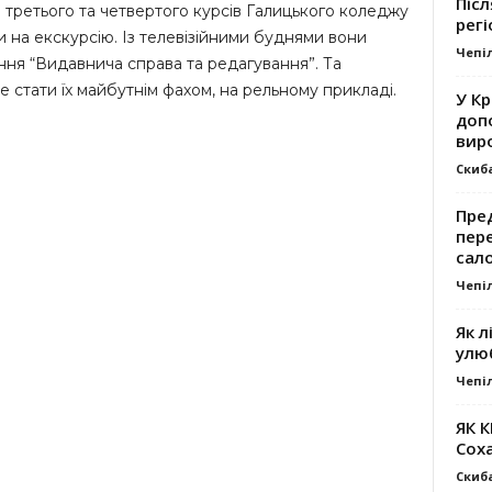
Післ
ти третього та четвертого курсів Галицького коледжу
регі
 на екскурсію. Із телевізійними буднями вони
Чепі
ння “Видавнича справа та редагування”. Та
е стати їх майбутнім фахом, на рельному прикладі.
У К
доп
вир
Скиб
Пре
пер
сал
Чепі
Як л
улю
Чепі
ЯК 
Сох
Скиб