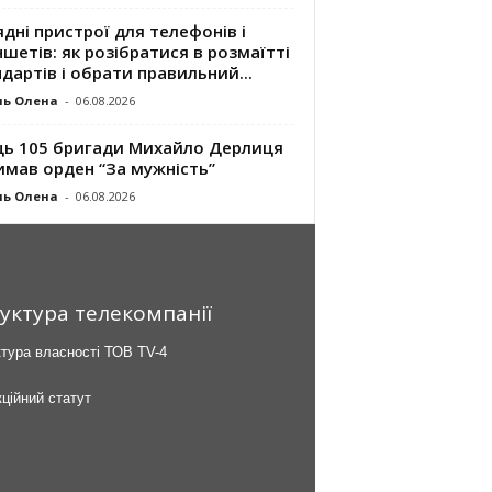
дні пристрої для телефонів і
шетів: як розібратися в розмаїтті
дартів і обрати правильний...
ль Олена
-
06.08.2026
ць 105 бригади Михайло Дерлиця
имав орден “За мужність”
ль Олена
-
06.08.2026
уктура телекомпанії
тура власності ТОВ TV-4
ційний статут