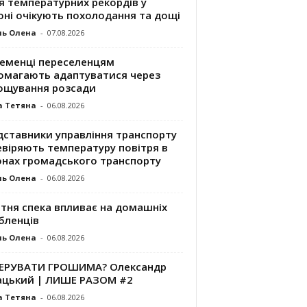
я температурних рекордів у
оні очікують похолодання та дощі
ль Олена
-
07.08.2026
ременці переселенцям
омагають адаптуватися через
ощування розсади
а Тетяна
-
06.08.2026
дставники управління транспорту
евіряють температуру повітря в
онах громадського транспорту
ль Олена
-
06.08.2026
ітня спека впливає на домашніх
бленців
ль Олена
-
06.08.2026
КЕРУВАТИ ГРОШИМА? Олександр
ацький | ЛИШЕ РАЗОМ #2
а Тетяна
-
06.08.2026