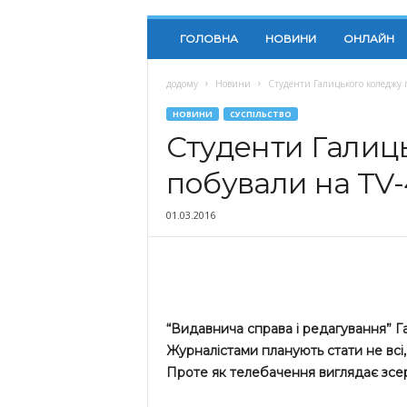
ГОЛОВНА
НОВИНИ
ОНЛАЙН
додому
Новини
Студенти Галицького коледжу 
НОВИНИ
СУСПІЛЬСТВО
Студенти Галиц
побували на TV-
01.03.2016
“Видавнича справа і редагування” Г
Журналістами планують стати не всі
Проте як телебачення виглядає зсер