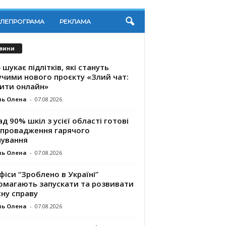
ЕЛЕПРОГРАМА
РЕКЛАМА
вини
 шукає підлітків, які стануть
учими нового проєкту «Злий чат:
ити онлайн»
ль Олена
-
07.08.2026
д 90% шкіл з усієї області готові
впровадження гарячого
чування
ль Олена
-
07.08.2026
фіси “Зроблено в Україні”
омагають запускaти та розвивати
ну справу
ль Олена
-
07.08.2026