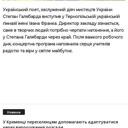
Український поет, заслужений діяч мистецтв України
Степан Галябарда виступив у Тернопільській українській
гімназії імені Івана Франка. Директор закладу зізнається,
саме в творчих людей потрібно черпати натхнення, а його
у Степана Галябарди через край. Після важкого робочого
дня, концертна програма наповнила серця учителів
радістю та віри у світле майбутнє.
Новини
У Кременці переселенцям допомагають адаптуватися
через вирощування розсади