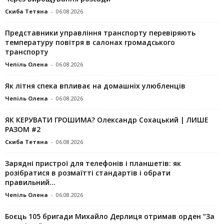
Скиба Тетяна
-
06.08.2026
Представники управління транспорту перевіряють
температуру повітря в салонах громадського
транспорту
Чепіль Олена
-
06.08.2026
Як літня спека впливає на домашніх улюбленців
Чепіль Олена
-
06.08.2026
ЯК КЕРУВАТИ ГРОШИМА? Олександр Сохацький | ЛИШЕ
РАЗОМ #2
Скиба Тетяна
-
06.08.2026
Зарядні пристрої для телефонів і планшетів: як
розібратися в розмаїтті стандартів і обрати
правильний...
Чепіль Олена
-
06.08.2026
Боєць 105 бригади Михайло Дерлиця отримав орден “За