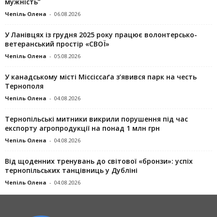
мужність”
Чепіль Олена
-
06.08.2026
У Ланівцях із грудня 2025 року працює волонтерсько-
ветеранський простір «СВОЇ»
Чепіль Олена
-
05.08.2026
У канадському місті Міссіссаґа з’явився парк на честь
Тернополя
Чепіль Олена
-
04.08.2026
Тернопільські митники викрили порушення під час
експорту агропродукції на понад 1 млн грн
Чепіль Олена
-
04.08.2026
Від щоденних тренувань до світової «бронзи»: успіх
тернопільських танцівниць у Дубліні
Чепіль Олена
-
04.08.2026