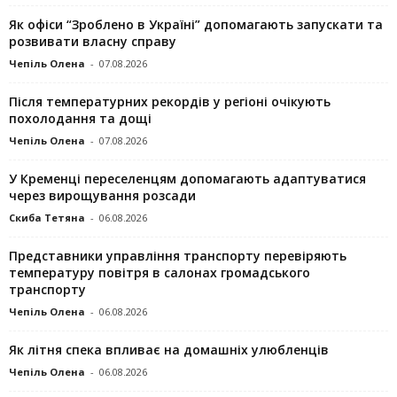
Як офіси “Зроблено в Україні” допомагають запускaти та
розвивати власну справу
Чепіль Олена
-
07.08.2026
Після температурних рекордів у регіоні очікують
похолодання та дощі
Чепіль Олена
-
07.08.2026
У Кременці переселенцям допомагають адаптуватися
через вирощування розсади
Скиба Тетяна
-
06.08.2026
Представники управління транспорту перевіряють
температуру повітря в салонах громадського
транспорту
Чепіль Олена
-
06.08.2026
Як літня спека впливає на домашніх улюбленців
Чепіль Олена
-
06.08.2026