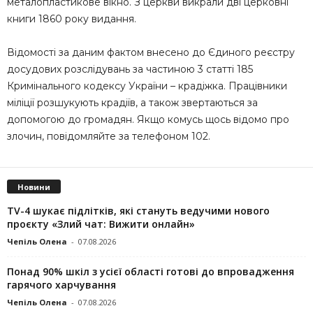
металопластикове вікно. З церкви викрали дві церковні
книги 1860 року видання.
Відомості за даним фактом внесено до Єдиного реєстру
досудових розслідувань за частиною 3 статті 185
Кримінального кодексу України – крадіжка. Працівники
міліції розшукують крадіїв, а також звертаються за
допомогою до громадян. Якщо комусь щось відомо про
злочин, повідомляйте за телефоном 102.
Новини
TV-4 шукає підлітків, які стануть ведучими нового
проєкту «Злий чат: Вижити онлайн»
Чепіль Олена
-
07.08.2026
Понад 90% шкіл з усієї області готові до впровадження
гарячого харчування
Чепіль Олена
-
07.08.2026