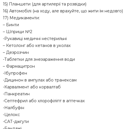
15) Планшети (для артилерії та розвідки)
16) Автомобілі (на ходу, але врахуйте, що жити їм недовго)
17) Медикаменти:
– Бинти
– Шприци №2
-Рукавиці медичні нестерильні
– Кетолонг або кетанов в уколах
– Дезрозчин
-Таблетки для знезараження води
– Фармацитрон
-Ібупрофен
-Дицинон в ампулах або транексам
-Карвалмент або корвалтаб
-Панкреатин
-Септефрил або хлорофіліпт в аптечках
-Налбуфін
-Целокс
-САТ-джгути
-Бандажі…