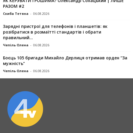
ЯК КЕРУВАТИ ГРОШИМА? Олександр Сохацький | ЛИШЕ
РАЗОМ #2
Скиба Тетяна
-
06.08.2026
Зарядні пристрої для телефонів і планшетів: як
розібратися в розмаїтті стандартів і обрати
правильний...
Чепіль Олена
-
06.08.2026
Боєць 105 бригади Михайло Дерлиця отримав орден “За
мужність”
Чепіль Олена
-
06.08.2026