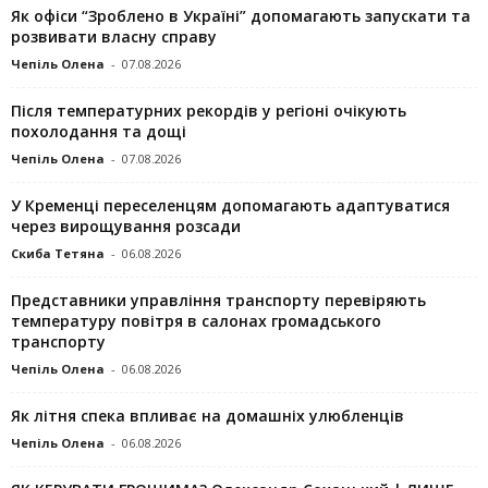
Як офіси “Зроблено в Україні” допомагають запускaти та
розвивати власну справу
Чепіль Олена
-
07.08.2026
Після температурних рекордів у регіоні очікують
похолодання та дощі
Чепіль Олена
-
07.08.2026
У Кременці переселенцям допомагають адаптуватися
через вирощування розсади
Скиба Тетяна
-
06.08.2026
Представники управління транспорту перевіряють
температуру повітря в салонах громадського
транспорту
Чепіль Олена
-
06.08.2026
Як літня спека впливає на домашніх улюбленців
Чепіль Олена
-
06.08.2026