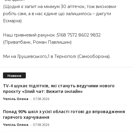
(Щодня є запит на мінімум 30 аптечок, тож висновки
робіть самі, а в нас єдине що залишилось – джгути
Есмарха)
Наш гривневий рахунок :5168 7572 8602 9832
(Приватбанк, Роман Павлишин)
Ми на Грушевського,1 в Тернополі (Самооборона).
Новини
TV-4 шукає підлітків, які стануть ведучими нового
проєкту «Злий чат: Вижити онлайн»
Чепіль Олена
-
07.08.2026
Понад 90% шкіл з усієї області готові до впровадження
гарячого харчування
Чепіль Олена
-
07.08.2026