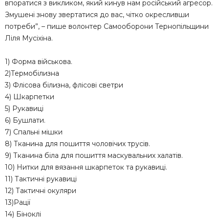
впоратися з викликом, який кинув нам російський агресор.
Змушені знову звертатися до вас, чітко окресливши
потреби”, – пише волонтер Самооборони Тернопільщини
Ліля Мусіхіна.
1) Форма військова.
2)Термобілизна
3) Флісова білизна, флісові светри
4) Шкарпетки
5) Рукавиці
6) Бушлати.
7) Спальні мішки
8) Тканина для пошиття чоловічих трусів.
9) Тканина біла для пошиття маскувальних халатів.
10) Нитки для вязання шкарпеток та рукавиці.
11) Тактичні рукавиці
12) Тактичні окуляри
13)Рації
14) Біноклі