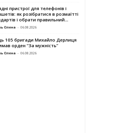
дні пристрої для телефонів і
шетів: як розібратися в розмаїтті
дартів і обрати правильний...
ль Олена
-
06.08.2026
ць 105 бригади Михайло Дерлиця
имав орден “За мужність”
ль Олена
-
06.08.2026