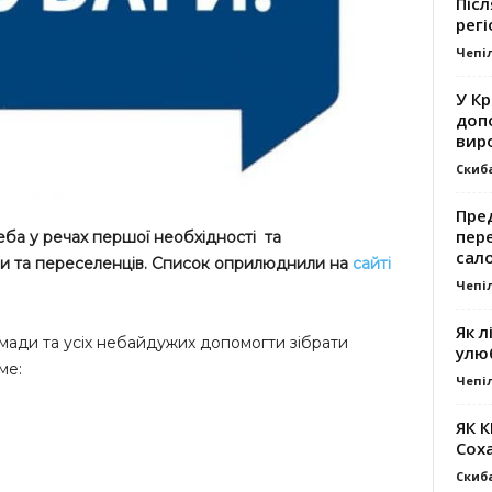
Післ
регі
Чепі
У К
доп
вир
Скиб
Пре
пер
реба у речах першої необхідності
та
сал
ни та переселенців. Список оприлюднили на
сайті
Чепі
Як л
мади та усіх небайдужих допомогти зібрати
улю
ме:
Чепі
ЯК 
Сох
Скиб