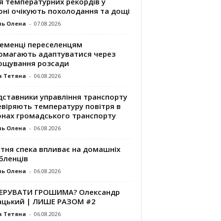
я температурних рекордів у
оні очікують похолодання та дощі
ль Олена
-
07.08.2026
ременці переселенцям
омагають адаптуватися через
ощування розсади
а Тетяна
-
06.08.2026
дставники управління транспорту
евіряють температуру повітря в
онах громадського транспорту
ль Олена
-
06.08.2026
ітня спека впливає на домашніх
бленців
ль Олена
-
06.08.2026
КЕРУВАТИ ГРОШИМА? Олександр
ацький | ЛИШЕ РАЗОМ #2
а Тетяна
-
06.08.2026