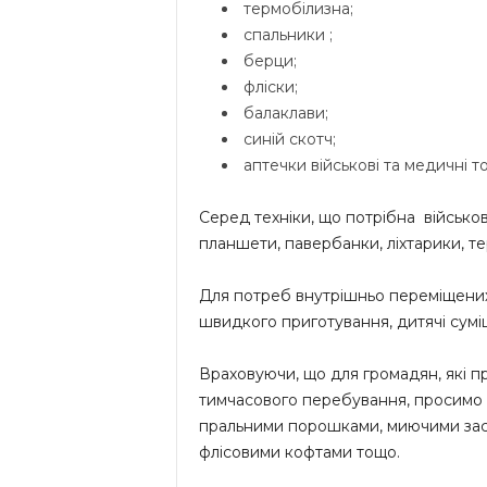
термобілизна;
спальники ;
берци;
фліски;
балаклави;
синій скотч;
аптечки військові та медичні т
Серед техніки, що потрібна військов
планшети, павербанки, ліхтарики, те
Для потреб внутрішньо переміщених о
швидкого приготування, дитячі суміш
Враховуючи, що для громадян, які пр
тимчасового перебування, просимо 
пральними порошками, миючими зас
флісовими кофтами тощо.