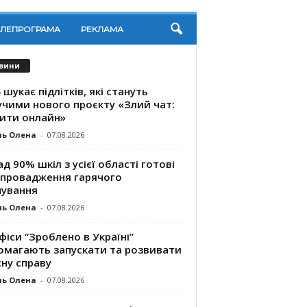
ЕЛЕПРОГРАМА
РЕКЛАМА
вини
 шукає підлітків, які стануть
учими нового проєкту «Злий чат:
ити онлайн»
ль Олена
-
07.08.2026
д 90% шкіл з усієї області готові
впровадження гарячого
чування
ль Олена
-
07.08.2026
фіси “Зроблено в Україні”
омагають запускaти та розвивати
ну справу
ль Олена
-
07.08.2026