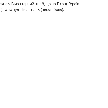
на у Гуманітарний штаб, що на Площі Героїв
) та на вул. Лисенка, 8 (цілодобово).