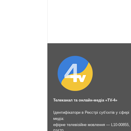
Телеканал та онлайн-медіа «TV-4»
Ідентифікатори в Реєстрі суб’єктів у сфері
медіа:
ефірне телевізійне мовлення — L10-00855, 
01670