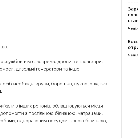
Заря
план
стан
Чепі
Боє
ощо.
отр
Чепі
ослужбовцям є, зокрема: дрони, теплові зори,
рмоси, дизельні генератори та інше.
сіб необхідні крупи, борошно, цукор, олія, їжа
і.
иїхали з інших регіонів, облаштовуються місця
допомогти з постільною білизною, матрацами,
обами, одноразовим посудом, новою білизною,