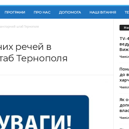
ПРОГРАМИ
ПРО НАС
ДОПОМОГА
НАШІ ВІТАННЯ
Т
манітарний штаб Тернополя
Но
TV-4
вед
них речей в
Виж
таб Тернополя
Чепі
Пона
до 
хар
Чепі
Як о
доп
влас
Чепі