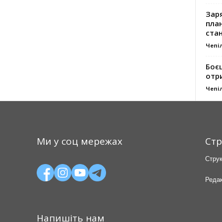
Заря
план
стан
Чепі
Боє
отр
Чепі
Ми у соц мережах
Стр
Струк
Редак
Напишіть нам