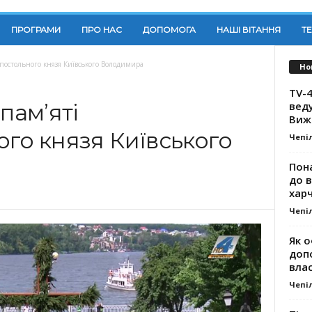
ПРОГРАМИ
ПРО НАС
ДОПОМОГА
НАШІ ВІТАННЯ
Т
апостольного князя Київського Володимира
Но
TV-4
вед
пам’яті
Виж
го князя Київського
Чепі
Пона
до 
хар
Чепі
Як о
доп
влас
Чепі