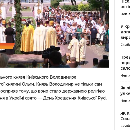
Післ
регі
Чепі
У К
доп
вир
Скиб
Пре
пер
сал
Чепі
ольного князя Київського Володимира
ої княгині Ольги. Князь Володимир не тільки сам
Як л
посприяв тому, що воно стало державною релігією
улю
ипня в Україні свято — День Хрещення Київської Русі.
Чепі
ЯК 
Сох
Скиб