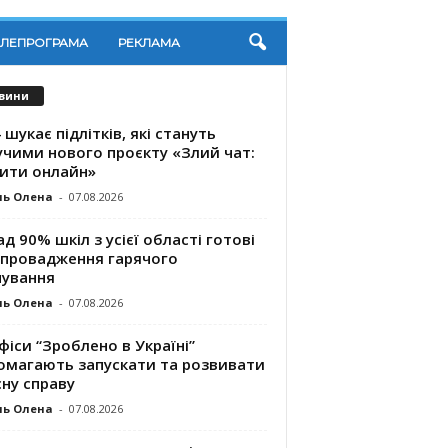
ЕЛЕПРОГРАМА
РЕКЛАМА
вини
 шукає підлітків, які стануть
учими нового проєкту «Злий чат:
ити онлайн»
ль Олена
-
07.08.2026
д 90% шкіл з усієї області готові
впровадження гарячого
чування
ль Олена
-
07.08.2026
фіси “Зроблено в Україні”
омагають запускaти та розвивати
ну справу
ль Олена
-
07.08.2026