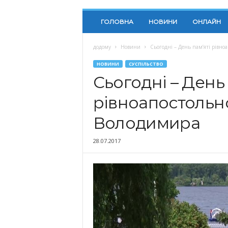
ГОЛОВНА
НОВИНИ
ОНЛАЙН
додому
Новини
Сьогодні – День пам’яті рівно
НОВИНИ
СУСПІЛЬСТВО
Сьогодні – День 
рівноапостольно
Володимира
28.07.2017