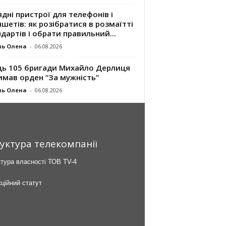
дні пристрої для телефонів і
шетів: як розібратися в розмаїтті
дартів і обрати правильний...
ль Олена
-
06.08.2026
ць 105 бригади Михайло Дерлиця
имав орден “За мужність”
ль Олена
-
06.08.2026
уктура телекомпанії
тура власності ТОВ TV-4
ційний статут