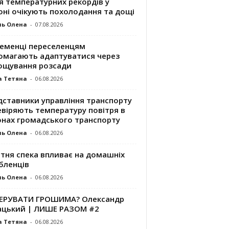
я температурних рекордів у
оні очікують похолодання та дощі
ль Олена
-
07.08.2026
ременці переселенцям
омагають адаптуватися через
ощування розсади
а Тетяна
-
06.08.2026
дставники управління транспорту
евіряють температуру повітря в
онах громадського транспорту
ль Олена
-
06.08.2026
ітня спека впливає на домашніх
бленців
ль Олена
-
06.08.2026
КЕРУВАТИ ГРОШИМА? Олександр
ацький | ЛИШЕ РАЗОМ #2
а Тетяна
-
06.08.2026