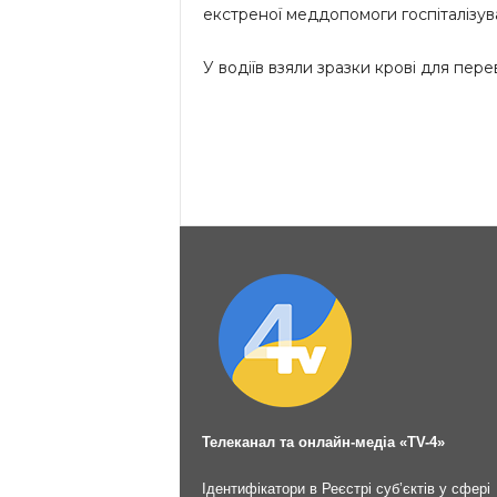
екстреної меддопомоги госпіталізув
У водіїв взяли зразки крові для пере
Телеканал та онлайн-медіа «TV-4»
Ідентифікатори в Реєстрі суб’єктів у сфері