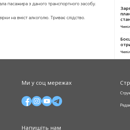
ала пасажира з даного транспортного засобу.
Заря
план
вірки на вміст алкоголю. Триває слідство.
стан
Чепі
Боє
отр
Чепі
Ми у соц мережах
Стр
Струк
Редак
Напишіть нам