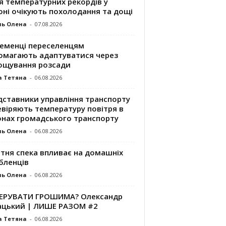
я температурних рекордів у
оні очікують похолодання та дощі
ль Олена
-
07.08.2026
ременці переселенцям
омагають адаптуватися через
ощування розсади
а Тетяна
-
06.08.2026
дставники управління транспорту
евіряють температуру повітря в
онах громадського транспорту
ль Олена
-
06.08.2026
ітня спека впливає на домашніх
бленців
ль Олена
-
06.08.2026
КЕРУВАТИ ГРОШИМА? Олександр
ацький | ЛИШЕ РАЗОМ #2
а Тетяна
-
06.08.2026