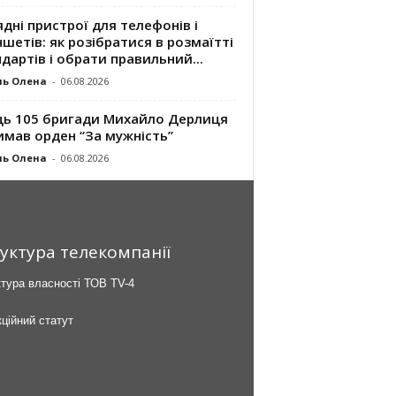
дні пристрої для телефонів і
шетів: як розібратися в розмаїтті
дартів і обрати правильний...
ль Олена
-
06.08.2026
ць 105 бригади Михайло Дерлиця
имав орден “За мужність”
ль Олена
-
06.08.2026
уктура телекомпанії
тура власності ТОВ TV-4
ційний статут