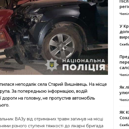
Післ
регі
Чепі
У К
доп
вир
Скиб
Пре
пер
сал
Чепі
илася неподалік села Старий Вишнівець. На місце
Як л
група. За попередньою інформацією, водій
улю
 дороги на головну, не пропустив автомобіль
Чепі
ього.
ЯК 
Сох
альник ВАЗу від отриманих травм загинув на місці
Скиб
ями різного ступеня тяжкості до лікарні бригада