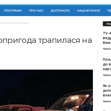
ПРОГРАМИ
ПРО НАС
ДОПОМОГА
НАШІ ВІТАННЯ
Т
илася на Тернопільщині
Но
TV-4
вед
опригода трапилася на
Виж
Чепі
Пона
до 
хар
Чепі
Як о
доп
влас
Чепі