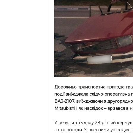
Дорожньо-транспортна пригода трап
події виїжджала слідчо-оперативна 
ВАЗ-2107, виїжджаючи з другорядної
Mitsubishi і як наслідок – врізався в н
У результаті удару 28-річний кермув
автопригоди. З тілесними ушкодженн