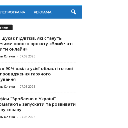
ЕЛЕПРОГРАМА
РЕКЛАМА
вини
 шукає підлітків, які стануть
учими нового проєкту «Злий чат:
ити онлайн»
ль Олена
-
07.08.2026
д 90% шкіл з усієї області готові
впровадження гарячого
чування
ль Олена
-
07.08.2026
фіси “Зроблено в Україні”
омагають запускaти та розвивати
ну справу
ль Олена
-
07.08.2026