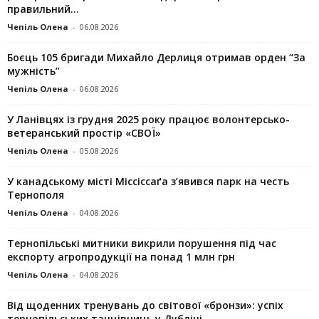
правильний...
Чепіль Олена
-
06.08.2026
Боєць 105 бригади Михайло Дерлиця отримав орден “За
мужність”
Чепіль Олена
-
06.08.2026
У Ланівцях із грудня 2025 року працює волонтерсько-
ветеранський простір «СВОЇ»
Чепіль Олена
-
05.08.2026
У канадському місті Міссіссаґа з’явився парк на честь
Тернополя
Чепіль Олена
-
04.08.2026
Тернопільські митники викрили порушення під час
експорту агропродукції на понад 1 млн грн
Чепіль Олена
-
04.08.2026
Від щоденних тренувань до світової «бронзи»: успіх
тернопільських танцівниць у Дубліні