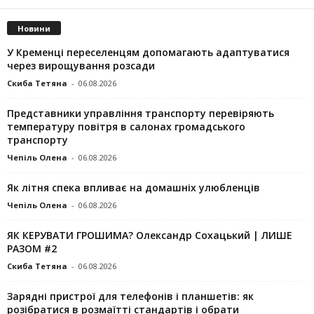
Новини
У Кременці переселенцям допомагають адаптуватися
через вирощування розсади
Скиба Тетяна
-
06.08.2026
Представники управління транспорту перевіряють
температуру повітря в салонах громадського
транспорту
Чепіль Олена
-
06.08.2026
Як літня спека впливає на домашніх улюбленців
Чепіль Олена
-
06.08.2026
ЯК КЕРУВАТИ ГРОШИМА? Олександр Сохацький | ЛИШЕ
РАЗОМ #2
Скиба Тетяна
-
06.08.2026
Зарядні пристрої для телефонів і планшетів: як
розібратися в розмаїтті стандартів і обрати