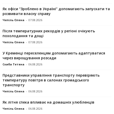
Як офіси “Зроблено в Україні” допомагають запускaти та
розвивати власну справу
Чепіль Олена
-
07.08.2026
Після температурних рекордів у регіоні очікують
похолодання та дощі
Чепіль Олена
-
07.08.2026
У Кременці переселенцям допомагають адаптуватися
через вирощування розсади
Скиба Тетяна
-
06.08.2026
Представники управління транспорту перевіряють
температуру повітря в салонах громадського
транспорту
Чепіль Олена
-
06.08.2026
Як літня спека впливає на домашніх улюбленців
Чепіль Олена
-
06.08.2026