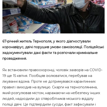
67-річний житель Тернополя, у якого діагностували
коронавірус, двічі порушив умови самоізоляції. Поліцейські
задокументували дані факти та розпочали кримінальне
провадження.
Як встановили правоохоронці, чоловік захворів на COVID-
19 ще 15 квітня. Пообіцяв ізолюватися, перебував на
лікуванні вдома. Проте не дотримувався карантинних
правил і виходив на вулицю. Скарги на тернополянина,
який розгулював містом, наражаючи на небезпеку інших
людей, надходили до співробітників міського відділу
поліції двічі. Це підтвердили сусіди, факт зафіксували і