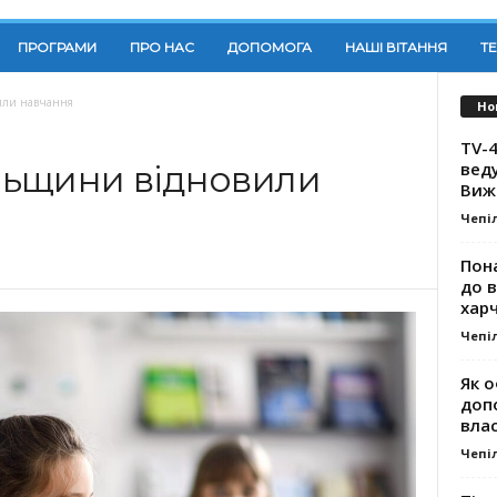
ПРОГРАМИ
ПРО НАС
ДОПОМОГА
НАШІ ВІТАННЯ
Т
или навчання
Но
TV-4
вед
льщини відновили
Виж
Чепі
Пона
до 
хар
Чепі
Як о
доп
влас
Чепі