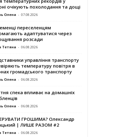
я температурних рекордів у
оні очікують похолодання та дощі
ль Олена
-
07.08.2026
ременці переселенцям
омагають адаптуватися через
ощування розсади
а Тетяна
-
06.08.2026
дставники управління транспорту
евіряють температуру повітря в
онах громадського транспорту
ль Олена
-
06.08.2026
ітня спека впливає на домашніх
бленців
ль Олена
-
06.08.2026
КЕРУВАТИ ГРОШИМА? Олександр
ацький | ЛИШЕ РАЗОМ #2
а Тетяна
-
06.08.2026