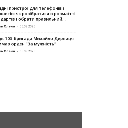
дні пристрої для телефонів і
шетів: як розібратися в розмаїтті
дартів і обрати правильний...
ль Олена
-
06.08.2026
ць 105 бригади Михайло Дерлиця
имав орден “За мужність”
ль Олена
-
06.08.2026