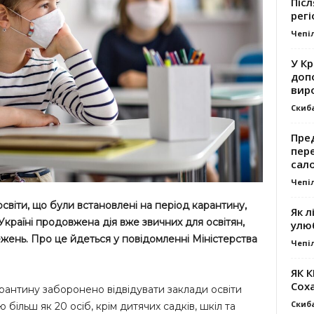
Післ
регі
Чепі
У К
доп
вир
Скиб
Пре
пер
сал
Чепі
світи, що були встановлені на період карантину,
Як л
Україні продовжена дія вже звичних для освітян,
улю
ежень. Про це йдеться у повідомленні Міністерства
Чепі
ЯК 
Сох
рантину заборонено відвідувати заклади освіти
Скиб
 більш як 20 осіб, крім дитячих садків, шкіл та