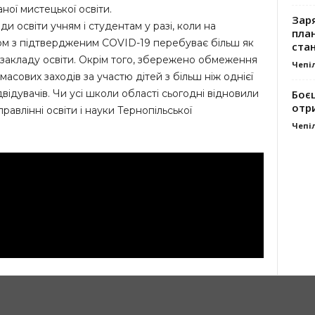
аної мистецької освіти.
Заря
и освіти учням і студентам у разі, коли на
план
нтом з підтвердженим COVID-19 перебуває більш як
стан
 закладу освіти. Окрім того, збережено обмеження
Чепі
асових заходів за участю дітей з більш ніж однієї
двідувачів. Чи усі школи області сьогодні відновили
Боє
отр
авлінні освіти і науки Тернопільської
Чепі