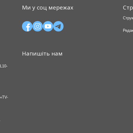
Ми у соц мережах
Стр
Струк
Редак
Напишіть нам
L10-
«TV-
7