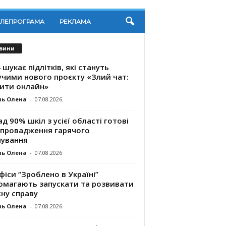
ЕЛЕПРОГРАМА
РЕКЛАМА
вини
 шукає підлітків, які стануть
учими нового проєкту «Злий чат:
ити онлайн»
ль Олена
-
07.08.2026
д 90% шкіл з усієї області готові
впровадження гарячого
чування
ль Олена
-
07.08.2026
фіси “Зроблено в Україні”
омагають запускaти та розвивати
ну справу
ль Олена
-
07.08.2026