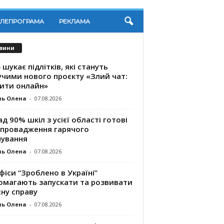
ЕЛЕПРОГРАМА
РЕКЛАМА
вини
 шукає підлітків, які стануть
учими нового проєкту «Злий чат:
ити онлайн»
ль Олена
-
07.08.2026
д 90% шкіл з усієї області готові
впровадження гарячого
чування
ль Олена
-
07.08.2026
фіси “Зроблено в Україні”
омагають запускaти та розвивати
ну справу
ль Олена
-
07.08.2026