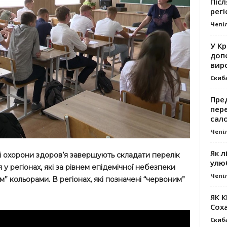
Післ
регі
Чепі
У К
доп
вир
Скиб
Пре
пер
сал
Чепі
Як л
ві охорони здоров’я завершують складати перелік
улю
у регіонах, які за рівнем епідемічної небезпеки
Чепі
” кольорами. В регіонах, які позначені “червоним”
ЯК 
Сох
Скиб