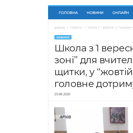
ГОЛОВНА
НОВИНИ
ОНЛАЙН
додому
Новини
Школа з 1 вересня: у “помаранч
НОВИНИ
Школа з 1 верес
зоні” для вчител
щитки, у “жовтій
головне дотриму
25.08.2020