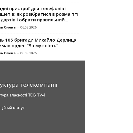
дні пристрої для телефонів і
шетів: як розібратися в розмаїтті
дартів і обрати правильний...
ль Олена
-
06.08.2026
ць 105 бригади Михайло Дерлиця
имав орден “За мужність”
ль Олена
-
06.08.2026
уктура телекомпанії
тура власності ТОВ TV-4
ційний статут