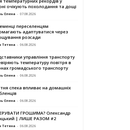
я температурних рекордів у
оні очікують похолодання та дощі
ль Олена
-
07.08.2026
ременці переселенцям
омагають адаптуватися через
ощування розсади
а Тетяна
-
06.08.2026
дставники управління транспорту
евіряють температуру повітря в
онах громадського транспорту
ль Олена
-
06.08.2026
ітня спека впливає на домашніх
бленців
ль Олена
-
06.08.2026
КЕРУВАТИ ГРОШИМА? Олександр
ацький | ЛИШЕ РАЗОМ #2
а Тетяна
-
06.08.2026