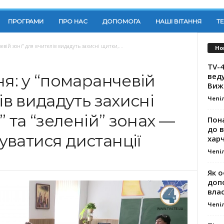
ПРОГРАМИ
ПРО НАС
ДОПОМОГА
НАШІ ВІТАННЯ
Т
евій зоні” для вчителів видадуть захисні щитки,...
Но
TV-4
вед
ня: у “помаранчевій
Виж
ів видадуть захисні
Чепі
” та “зеленій” зонах —
Пона
до 
ватися дистанції
хар
Чепі
Як о
доп
влас
Чепі