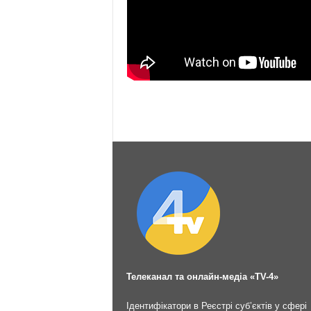
Телеканал та онлайн-медіа «TV-4»
Ідентифікатори в Реєстрі суб’єктів у сфері