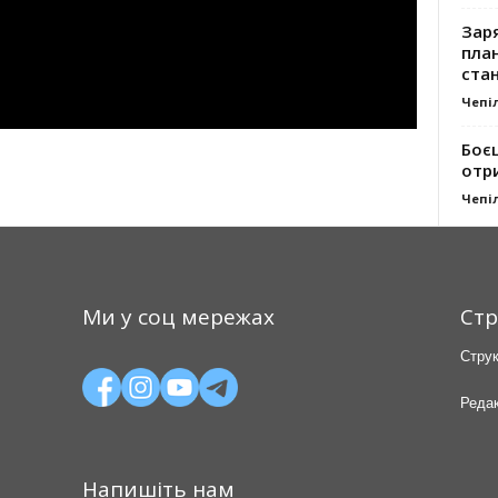
Заря
план
стан
Чепі
Боє
отр
Чепі
Ми у соц мережах
Стр
Струк
Редак
Напишіть нам