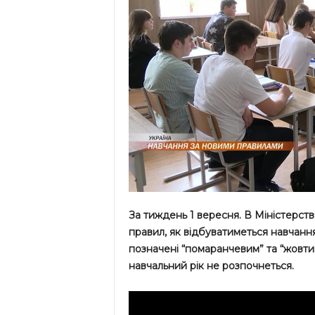
За тиждень 1 вересня. В Міністерст
правил, як відбуватиметься навчання 
позначені “помаранчевим” та “жовтим
навчальний рік не розпочнеться.