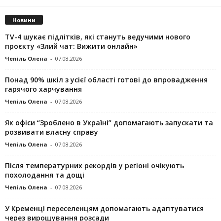
Новини
TV-4 шукає підлітків, які стануть ведучими нового
проєкту «Злий чат: Вижити онлайн»
Чепіль Олена
-
07.08.2026
Понад 90% шкіл з усієї області готові до впровадження
гарячого харчування
Чепіль Олена
-
07.08.2026
Як офіси “Зроблено в Україні” допомагають запускaти та
розвивати власну справу
Чепіль Олена
-
07.08.2026
Після температурних рекордів у регіоні очікують
похолодання та дощі
Чепіль Олена
-
07.08.2026
У Кременці переселенцям допомагають адаптуватися
через вирощування розсади