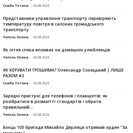
Скиба Тетяна
-
06.08.2026
Представники управління транспорту перевіряють
температуру повітря в салонах громадського
транспорту
Чепіль Олена
-
06.08.2026
Як літня спека впливає на домашніх улюбленців
Чепіль Олена
-
06.08.2026
ЯК КЕРУВАТИ ГРОШИМА? Олександр Сохацький | ЛИШЕ
РАЗОМ #2
Скиба Тетяна
-
06.08.2026
Зарядні пристрої для телефонів і планшетів: як
розібратися в розмаїтті стандартів і обрати
правильний...
Чепіль Олена
-
06.08.2026
Боєць 105 бригади Михайло Дерлиця отримав орден “За
мужність”