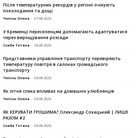
Після температурних рекордів у регіоні очікують
похолодання та дощі
Чепіль Олена
-
07.08.2026
У Кременці переселенцям допомагають адаптуватися
через вирощування розсади
Скиба Тетяна
-
06.08.2026
Представники управління транспорту перевіряють
температуру повітря в салонах громадського
транспорту
Чепіль Олена
-
06.08.2026
Як літня спека впливає на домашніх улюбленців
Чепіль Олена
-
06.08.2026
ЯК КЕРУВАТИ ГРОШИМА? Олександр Сохацький | ЛИШЕ
РАЗОМ #2
Скиба Тетяна
-
06.08.2026