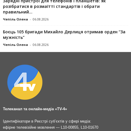
Зарядні пристрої для телефонів і планшетів: як
розібратися в розмаїтті стандартів і обрати
правильний...
Чепіль Олена
-
06.08.2026
Боєць 105 бригади Михайло Дерлиця отримав орден “За
мужність”
Чепіль Олена
-
06.08.2026
Телеканал та онлайн-медіа «TV-4»
Ідентифікатори в Реєстрі суб’єктів у сфері медіа:
ефірне телевізійне мовлення — L10-00855, L10-01670