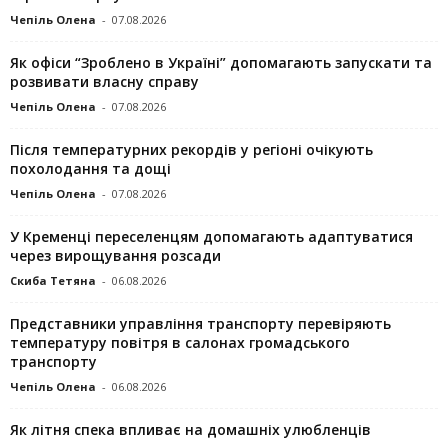
Чепіль Олена
-
07.08.2026
Як офіси “Зроблено в Україні” допомагають запускaти та
розвивати власну справу
Чепіль Олена
-
07.08.2026
Після температурних рекордів у регіоні очікують
похолодання та дощі
Чепіль Олена
-
07.08.2026
У Кременці переселенцям допомагають адаптуватися
через вирощування розсади
Скиба Тетяна
-
06.08.2026
Представники управління транспорту перевіряють
температуру повітря в салонах громадського
транспорту
Чепіль Олена
-
06.08.2026
Як літня спека впливає на домашніх улюбленців