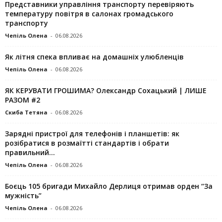
Представники управління транспорту перевіряють
температуру повітря в салонах громадського
транспорту
Чепіль Олена
-
06.08.2026
Як літня спека впливає на домашніх улюбленців
Чепіль Олена
-
06.08.2026
ЯК КЕРУВАТИ ГРОШИМА? Олександр Сохацький | ЛИШЕ
РАЗОМ #2
Скиба Тетяна
-
06.08.2026
Зарядні пристрої для телефонів і планшетів: як
розібратися в розмаїтті стандартів і обрати
правильний...
Чепіль Олена
-
06.08.2026
Боєць 105 бригади Михайло Дерлиця отримав орден “За
мужність”
Чепіль Олена
-
06.08.2026