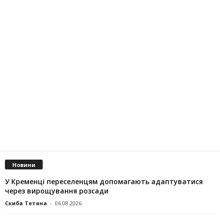
Новини
У Кременці переселенцям допомагають адаптуватися
через вирощування розсади
Скиба Тетяна
-
06.08.2026