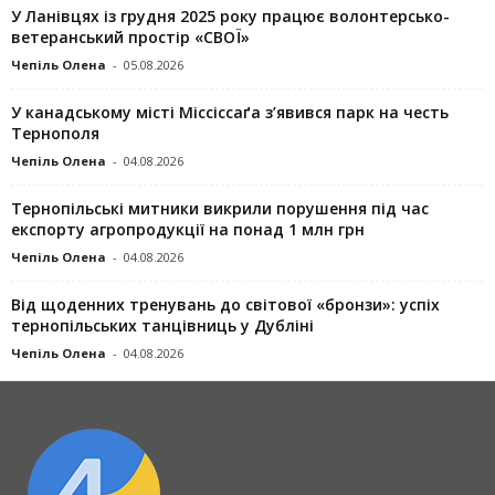
У Ланівцях із грудня 2025 року працює волонтерсько-
ветеранський простір «СВОЇ»
Чепіль Олена
-
05.08.2026
У канадському місті Міссіссаґа з’явився парк на честь
Тернополя
Чепіль Олена
-
04.08.2026
Тернопільські митники викрили порушення під час
експорту агропродукції на понад 1 млн грн
Чепіль Олена
-
04.08.2026
Від щоденних тренувань до світової «бронзи»: успіх
тернопільських танцівниць у Дубліні
Чепіль Олена
-
04.08.2026