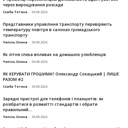
через вирощування розсади
Скиба Тетяна
-
06.08.2026
Представники управління транспорту перевіряють
температуру повітря в салонах громадського
транспорту
Чепіль Олена
-
06.08.2026
Як літня спека впливає на домашніх улюбленців
Чепіль Олена
-
06.08.2026
ЯК КЕРУВАТИ ГРОШИМА? Олександр Сохацький | ЛИШЕ
РАЗОМ #2
Скиба Тетяна
-
06.08.2026
Зарядні пристрої для телефонів і планшетів: як
розібратися в розмаїтті стандартів і обрати
правильний...
Чепіль Олена
-
06.08.2026