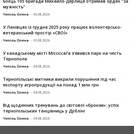
Боєць 105 бригади Михайло Дерлиця отримав орден “За
мужність”
Чепіль Олена
-
06.08.2026
У Ланівцях із грудня 2025 року працює волонтерсько-
ветеранський простір «СВОЇ»
Чепіль Олена
-
05.08.2026
У канадському місті Міссіссаґа з’явився парк на честь
Тернополя
Чепіль Олена
-
04.08.2026
Тернопільські митники викрили порушення під час
експорту агропродукції на понад 1 млн грн
Чепіль Олена
-
04.08.2026
Від щоденних тренувань до світової «бронзи»: успіх
тернопільських танцівниць у Дубліні
Чепіль Олена
-
04.08.2026