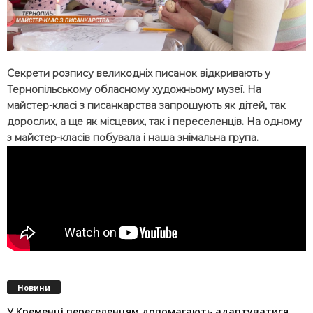
Секрети розпису великодніх писанок відкривають у
Тернопільському обласному художньому музеї. На
майстер-класі з писанкарства запрошують як дітей, так
дорослих, а ще як місцевих, так і переселенців. На одному
з майстер-класів побувала і наша знімальна група.
Новини
У Кременці переселенцям допомагають адаптуватися