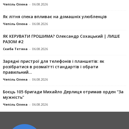
Чепіль Олена
-
06.08.2026
Як літня спека впливає на домашніх улюбленців
Чепіль Олена
-
06.08.2026
ЯК КЕРУВАТИ ГРОШИМА? Олександр Сохацький | ЛИШЕ
РАЗОМ #2
Скиба Тетяна
-
06.08.2026
Зарядні пристрої для телефонів і планшетів: як
розібратися в розмаїтті стандартів і обрати
правильний...
Чепіль Олена
-
06.08.2026
Боєць 105 бригади Михайло Дерлиця отримав орден “За
мужність”
Чепіль Олена
-
06.08.2026