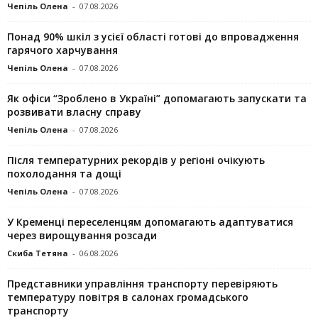
Чепіль Олена
-
07.08.2026
Понад 90% шкіл з усієї області готові до впровадження
гарячого харчування
Чепіль Олена
-
07.08.2026
Як офіси “Зроблено в Україні” допомагають запускaти та
розвивати власну справу
Чепіль Олена
-
07.08.2026
Після температурних рекордів у регіоні очікують
похолодання та дощі
Чепіль Олена
-
07.08.2026
У Кременці переселенцям допомагають адаптуватися
через вирощування розсади
Скиба Тетяна
-
06.08.2026
Представники управління транспорту перевіряють
температуру повітря в салонах громадського
транспорту