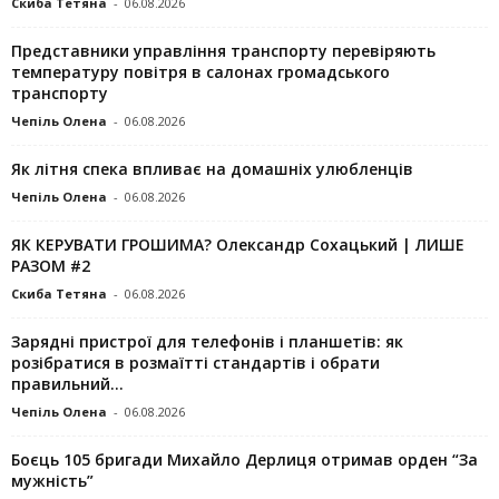
Скиба Тетяна
-
06.08.2026
Представники управління транспорту перевіряють
температуру повітря в салонах громадського
транспорту
Чепіль Олена
-
06.08.2026
Як літня спека впливає на домашніх улюбленців
Чепіль Олена
-
06.08.2026
ЯК КЕРУВАТИ ГРОШИМА? Олександр Сохацький | ЛИШЕ
РАЗОМ #2
Скиба Тетяна
-
06.08.2026
Зарядні пристрої для телефонів і планшетів: як
розібратися в розмаїтті стандартів і обрати
правильний...
Чепіль Олена
-
06.08.2026
Боєць 105 бригади Михайло Дерлиця отримав орден “За
мужність”