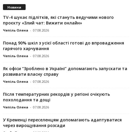
Новини
TV-4 шукає підлітків, які стануть ведучими нового
проєкту «Злий чат: Вижити онлайн»
Чепіль Олена
-
07.08.2026
Понад 90% шкіл з усієї області готові до впровадження
гарячого харчування
Чепіль Олена
-
07.08.2026
Як офіси “Зроблено в Україні” допомагають запускaти та
розвивати власну справу
Чепіль Олена
-
07.08.2026
Після температурних рекордів у регіоні очікують
похолодання та дощі
Чепіль Олена
-
07.08.2026
У Кременці переселенцям допомагають адаптуватися
через вирощування розсади