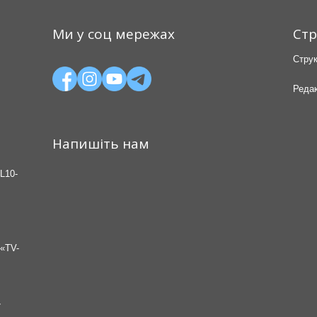
Ми у соц мережах
Стр
Струк
Редак
Напишіть нам
L10-
«TV-
7