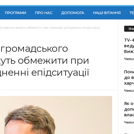
ПРОГРАМИ
ПРО НАС
ДОПОМОГА
НАШІ ВІТАННЯ
Т
 харчування можуть обмежити при першому ускладненні епідситуації
Но
TV-4
вед
 громадського
Виж
уть обмежити при
Чепі
енні епідситуації
Пона
до 
хар
Чепі
Як о
доп
влас
Чепі