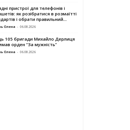
дні пристрої для телефонів і
шетів: як розібратися в розмаїтті
дартів і обрати правильний...
ль Олена
-
06.08.2026
ць 105 бригади Михайло Дерлиця
имав орден “За мужність”
ль Олена
-
06.08.2026