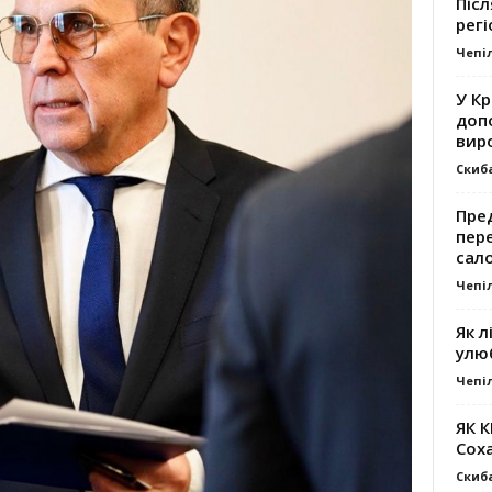
Післ
регі
Чепі
У К
доп
вир
Скиб
Пре
пер
сал
Чепі
Як л
улю
Чепі
ЯК 
Сох
Скиб