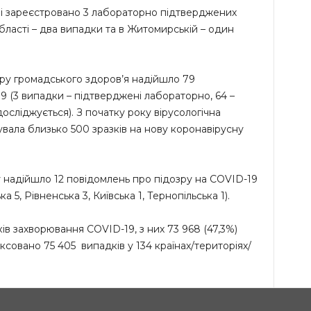
ні зареєстровано 3 лабораторно підтверджених
бласті – два випадки та в Житомирській – один
ру громадського здоров’я надійшло 79
9 (3 випадки – підтверджені лабораторно, 64 –
досліджується). З початку року вірусологічна
ала близько 500 зразків на нову коронавірусну
 надійшло 12 повідомлень про підозру на COVID-19
а 5, Рівненська 3, Київська 1, Тернопільська 1).
ків захворювання COVID-19, з них 73 968 (47,3%)
совано 75 405 випадків у 134 країнах/територіях/