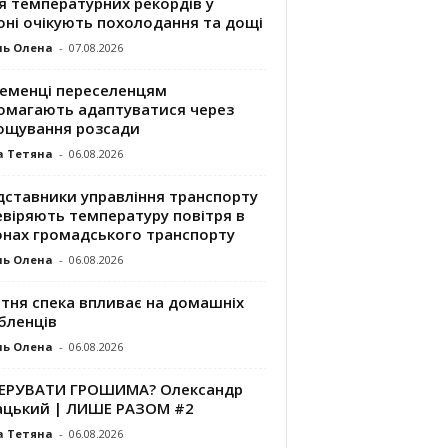
я температурних рекордів у
оні очікують похолодання та дощі
ль Олена
-
07.08.2026
ременці переселенцям
омагають адаптуватися через
ощування розсади
а Тетяна
-
06.08.2026
дставники управління транспорту
евіряють температуру повітря в
онах громадського транспорту
ль Олена
-
06.08.2026
ітня спека впливає на домашніх
бленців
ль Олена
-
06.08.2026
КЕРУВАТИ ГРОШИМА? Олександр
ацький | ЛИШЕ РАЗОМ #2
а Тетяна
-
06.08.2026