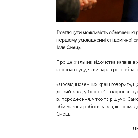
Розглянути можливість обмеження р
першому ускладненні епідемічної си
Ілля Ємець.
Про це очільник відомства заявив в
коронавірусу, який зараз розробляєт
«Досвід іноземних країн говорить, щ
дієвий захід у боротьбі з коронавір
випередження, чітко та рішуче. Сам
обмеження роботи закладів громадсь
Ємець.
Я