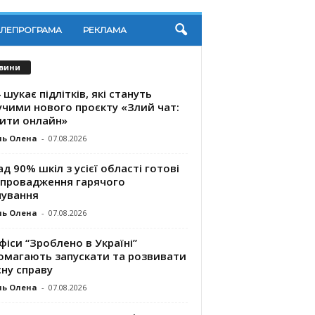
ЕЛЕПРОГРАМА
РЕКЛАМА
вини
 шукає підлітків, які стануть
учими нового проєкту «Злий чат:
ити онлайн»
ль Олена
-
07.08.2026
д 90% шкіл з усієї області готові
впровадження гарячого
чування
ль Олена
-
07.08.2026
фіси “Зроблено в Україні”
омагають запускaти та розвивати
ну справу
ль Олена
-
07.08.2026