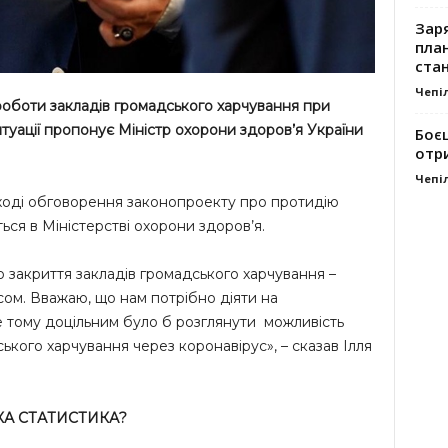
Заря
план
стан
Чепі
оботи закладів громадського харчування при
туації пропонує Міністр охорони здоров’я України
Боє
отр
Чепі
 ході обговорення законопроекту про протидію
ься в Міністерстві охорони здоров’я.
о закриття закладів громадського харчування –
усом. Вважаю, що нам потрібно діяти на
е тому доцільним було б розглянути можливість
кого харчування через коронавірус», – сказав Ілля
КА СТАТИСТИКА?