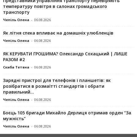
Представники управління транспорту перевіряють
температуру повітря в салонах громадського
транспорту
Чепіль Олена
-
06.08.2026
Як літня спека впливає на домашніх улюбленців
Чепіль Олена
-
06.08.2026
ЯК КЕРУВАТИ ГРОШИМА? Олександр Сохацький | ЛИШЕ
РАЗОМ #2
Скиба Тетяна
-
06.08.2026
Зарядні пристрої для телефонів і планшетів: як
розібратися в розмаїтті стандартів і обрати
правильний...
Чепіль Олена
-
06.08.2026
Боєць 105 бригади Михайло Дерлиця отримав орден “За
мужність”
Чепіль Олена
-
06.08.2026