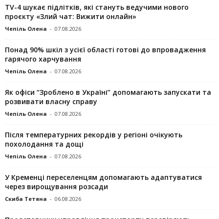
TV-4 шукає підлітків, які стануть ведучими нового
проєкту «Злий чат: Вижити онлайн»
Чепіль Олена
-
07.08.2026
Понад 90% шкіл з усієї області готові до впровадження
гарячого харчування
Чепіль Олена
-
07.08.2026
Як офіси “Зроблено в Україні” допомагають запускaти та
розвивати власну справу
Чепіль Олена
-
07.08.2026
Після температурних рекордів у регіоні очікують
похолодання та дощі
Чепіль Олена
-
07.08.2026
У Кременці переселенцям допомагають адаптуватися
через вирощування розсади
Скиба Тетяна
-
06.08.2026