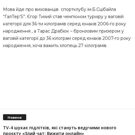
Мова йде про вихованців спортклубу ім.Б.Сцібайла
“ГалТер’S”. Єгор Тихий став чемпіоном турніру у ваговій
категорії для 36-ти кілограмів серед юнаків 2006-го року
народження , а Тарас Драбюк – бронзовим призером у
ваговій категорії до 36 кілограм серед юнаків 2007-го року
народження, хоча важить хлопець 27 кілограмів.
Новини
TV-4 шукає підлітків, які стануть ведучими нового
проєкту «Злий чат: Вижити онлайн»