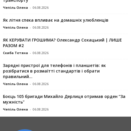
транспорту
Чепіль Олена
-
06.08.2026
Як літня спека впливає на домашніх улюбленців
Чепіль Олена
-
06.08.2026
ЯК КЕРУВАТИ ГРОШИМА? Олександр Сохацький | ЛИШЕ
РАЗОМ #2
Скиба Тетяна
-
06.08.2026
Зарядні пристрої для телефонів і планшетів: як
розібратися в розмаїтті стандартів і обрати
правильний...
Чепіль Олена
-
06.08.2026
Боєць 105 бригади Михайло Дерлиця отримав орден “За
мужність”
Чепіль Олена
-
06.08.2026