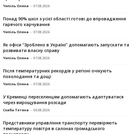
Чепіль Олена
-
07.08.2026
Понад 90% шкіл з усієї області готові до впровадження
гарячого харчування
Чепіль Олена
-
07.08.2026
Як офіси “Зроблено в Україні” допомагають запускaти та
розвивати власну справу
Чепіль Олена
-
07.08.2026
Після температурних рекордів у регіоні очікують
похолодання та дощі
Чепіль Олена
-
07.08.2026
У Кременці переселенцям допомагають адаптуватися
через вирощування розсади
Скиба Тетяна
-
06.08.2026
Представники управління транспорту перевіряють
температуру повітря в салонах громадського