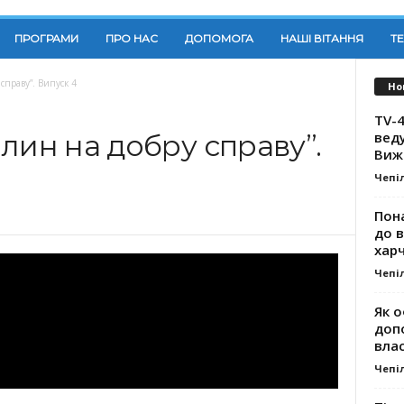
ПРОГРАМИ
ПРО НАС
ДОПОМОГА
НАШІ ВІТАННЯ
Т
справу”. Випуск 4
Но
TV-4
вед
лин на добру справу”.
Виж
Чепі
Пона
до 
хар
Чепі
Як о
доп
влас
Чепі