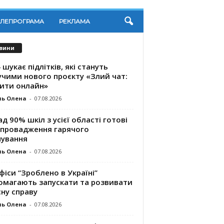
ЕЛЕПРОГРАМА
РЕКЛАМА
вини
 шукає підлітків, які стануть
учими нового проєкту «Злий чат:
ити онлайн»
ль Олена
-
07.08.2026
д 90% шкіл з усієї області готові
впровадження гарячого
чування
ль Олена
-
07.08.2026
фіси “Зроблено в Україні”
омагають запускaти та розвивати
ну справу
ль Олена
-
07.08.2026