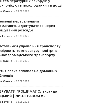
я температурних рекордів у
оні очікують похолодання та дощі
ль Олена
-
07.08.2026
ременці переселенцям
омагають адаптуватися через
ощування розсади
а Тетяна
-
06.08.2026
дставники управління транспорту
евіряють температуру повітря в
онах громадського транспорту
ль Олена
-
06.08.2026
ітня спека впливає на домашніх
бленців
ль Олена
-
06.08.2026
КЕРУВАТИ ГРОШИМА? Олександр
ацький | ЛИШЕ РАЗОМ #2
а Тетяна
-
06.08.2026