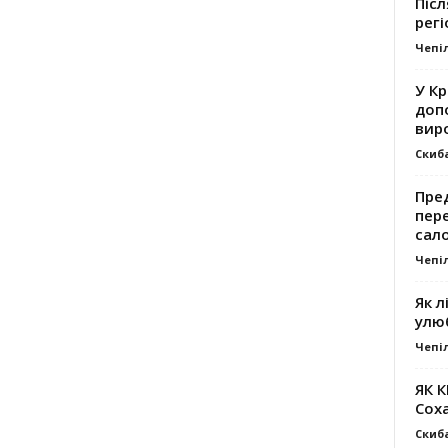
Післ
регі
Чепі
У К
доп
вир
Скиб
Пре
пер
сал
Чепі
Як л
улю
Чепі
ЯК 
Сох
Скиб