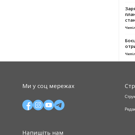
Заря
план
стан
Чепі
Боє
отр
Чепі
Ми у соц мережах
Стр
Струк
Редак
Напишіть нам