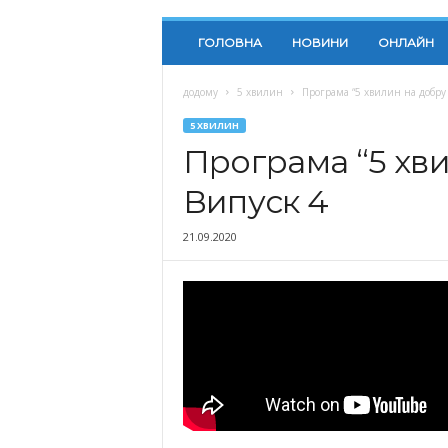
ГОЛОВНА
НОВИНИ
ОНЛАЙН
додому
5 хвилин
Програма “5 хвилин на добру 
5 ХВИЛИН
Програма “5 хви
Випуск 4
21.09.2020