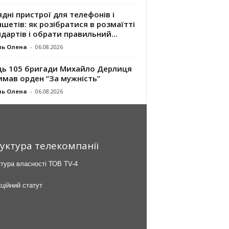
дні пристрої для телефонів і
шетів: як розібратися в розмаїтті
дартів і обрати правильний...
ль Олена
-
06.08.2026
ць 105 бригади Михайло Дерлиця
имав орден “За мужність”
ль Олена
-
06.08.2026
уктура телекомпанії
тура власності ТОВ TV-4
ційний статут