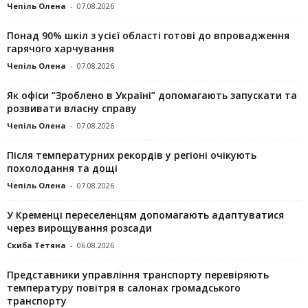
Чепіль Олена
-
07.08.2026
Понад 90% шкіл з усієї області готові до впровадження
гарячого харчування
Чепіль Олена
-
07.08.2026
Як офіси “Зроблено в Україні” допомагають запускaти та
розвивати власну справу
Чепіль Олена
-
07.08.2026
Після температурних рекордів у регіоні очікують
похолодання та дощі
Чепіль Олена
-
07.08.2026
У Кременці переселенцям допомагають адаптуватися
через вирощування розсади
Скиба Тетяна
-
06.08.2026
Представники управління транспорту перевіряють
температуру повітря в салонах громадського
транспорту