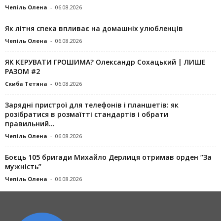
Чепіль Олена
-
06.08.2026
Як літня спека впливає на домашніх улюбленців
Чепіль Олена
-
06.08.2026
ЯК КЕРУВАТИ ГРОШИМА? Олександр Сохацький | ЛИШЕ
РАЗОМ #2
Скиба Тетяна
-
06.08.2026
Зарядні пристрої для телефонів і планшетів: як
розібратися в розмаїтті стандартів і обрати
правильний...
Чепіль Олена
-
06.08.2026
Боєць 105 бригади Михайло Дерлиця отримав орден “За
мужність”
Чепіль Олена
-
06.08.2026