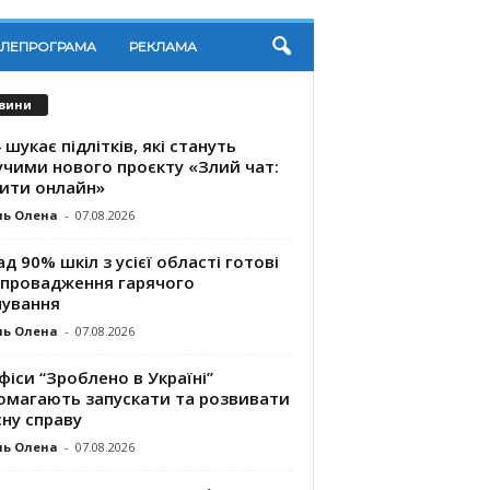
ЕЛЕПРОГРАМА
РЕКЛАМА
вини
 шукає підлітків, які стануть
учими нового проєкту «Злий чат:
ити онлайн»
ль Олена
-
07.08.2026
д 90% шкіл з усієї області готові
впровадження гарячого
чування
ль Олена
-
07.08.2026
фіси “Зроблено в Україні”
омагають запускaти та розвивати
ну справу
ль Олена
-
07.08.2026