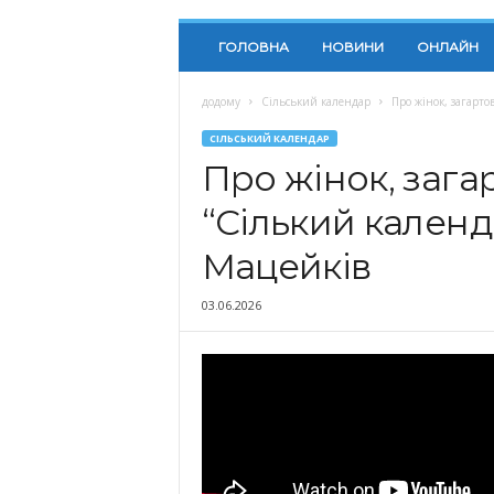
ГОЛОВНА
НОВИНИ
ОНЛАЙН
додому
Сільський календар
Про жінок, загарто
СІЛЬСЬКИЙ КАЛЕНДАР
Про жінок, зага
“Сілький календ
Мацейків
03.06.2026