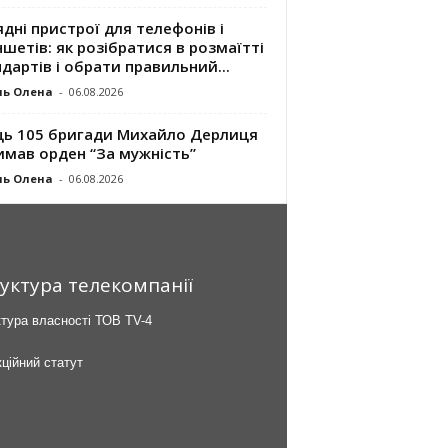
дні пристрої для телефонів і
шетів: як розібратися в розмаїтті
дартів і обрати правильний...
ль Олена
-
06.08.2026
ць 105 бригади Михайло Дерлиця
имав орден “За мужність”
ль Олена
-
06.08.2026
уктура телекомпанії
тура власності ТОВ TV-4
ційний статут