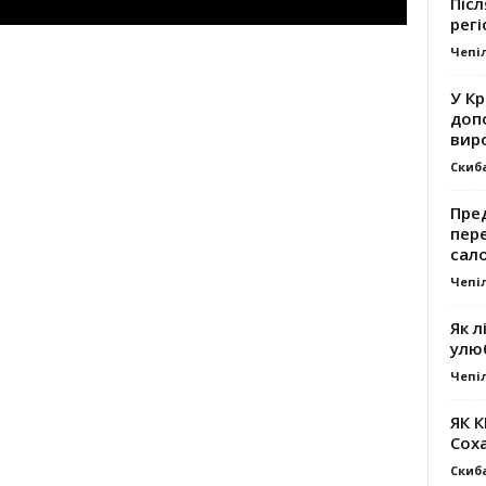
Післ
регі
Чепі
У К
доп
вир
Скиб
Пре
пер
сал
Чепі
Як л
улю
Чепі
ЯК 
Сох
Скиб