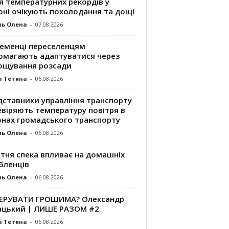
я температурних рекордів у
оні очікують похолодання та дощі
ль Олена
-
07.08.2026
ременці переселенцям
омагають адаптуватися через
ощування розсади
а Тетяна
-
06.08.2026
дставники управління транспорту
евіряють температуру повітря в
онах громадського транспорту
ль Олена
-
06.08.2026
ітня спека впливає на домашніх
бленців
ль Олена
-
06.08.2026
КЕРУВАТИ ГРОШИМА? Олександр
ацький | ЛИШЕ РАЗОМ #2
а Тетяна
-
06.08.2026