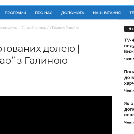
ПРОГРАМИ
ПРО НАС
ДОПОМОГА
НАШІ ВІТАННЯ
Т
ваних долею | “Сілький календар” з Галиною Мацейків
Но
TV-4
вед
ртованих долею |
Виж
ар” з Галиною
Чепі
Пона
до 
хар
Чепі
Як о
доп
влас
Чепі