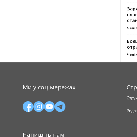
Заря
план
стан
Чепі
Боє
отр
Чепі
Ми у соц мережах
Стр
Струк
Редак
Напишіть нам