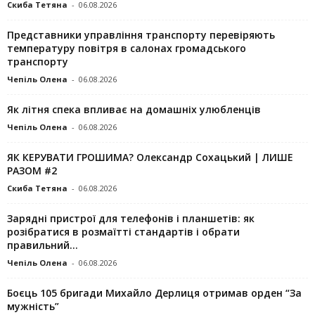
Скиба Тетяна
-
06.08.2026
Представники управління транспорту перевіряють
температуру повітря в салонах громадського
транспорту
Чепіль Олена
-
06.08.2026
Як літня спека впливає на домашніх улюбленців
Чепіль Олена
-
06.08.2026
ЯК КЕРУВАТИ ГРОШИМА? Олександр Сохацький | ЛИШЕ
РАЗОМ #2
Скиба Тетяна
-
06.08.2026
Зарядні пристрої для телефонів і планшетів: як
розібратися в розмаїтті стандартів і обрати
правильний...
Чепіль Олена
-
06.08.2026
Боєць 105 бригади Михайло Дерлиця отримав орден “За
мужність”