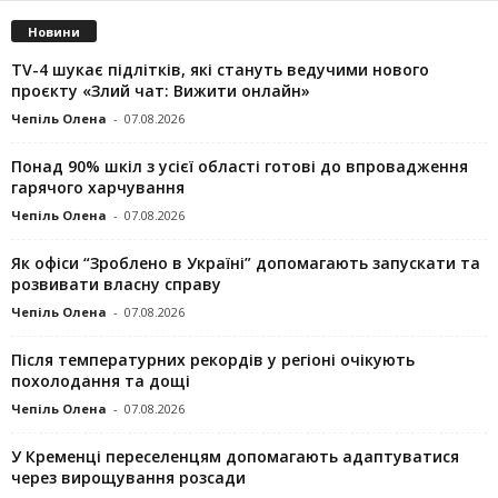
Новини
TV-4 шукає підлітків, які стануть ведучими нового
проєкту «Злий чат: Вижити онлайн»
Чепіль Олена
-
07.08.2026
Понад 90% шкіл з усієї області готові до впровадження
гарячого харчування
Чепіль Олена
-
07.08.2026
Як офіси “Зроблено в Україні” допомагають запускaти та
розвивати власну справу
Чепіль Олена
-
07.08.2026
Після температурних рекордів у регіоні очікують
похолодання та дощі
Чепіль Олена
-
07.08.2026
У Кременці переселенцям допомагають адаптуватися
через вирощування розсади