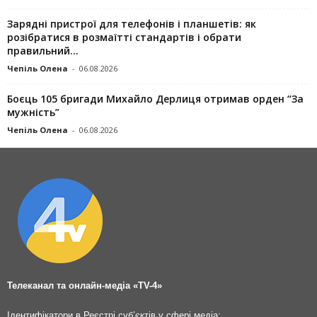
Зарядні пристрої для телефонів і планшетів: як
розібратися в розмаїтті стандартів і обрати
правильний...
Чепіль Олена
-
06.08.2026
Боєць 105 бригади Михайло Дерлиця отримав орден “За
мужність”
Чепіль Олена
-
06.08.2026
Телеканал та онлайн-медіа «TV-4»
Ідентифікатори в Реєстрі суб’єктів у сфері медіа: