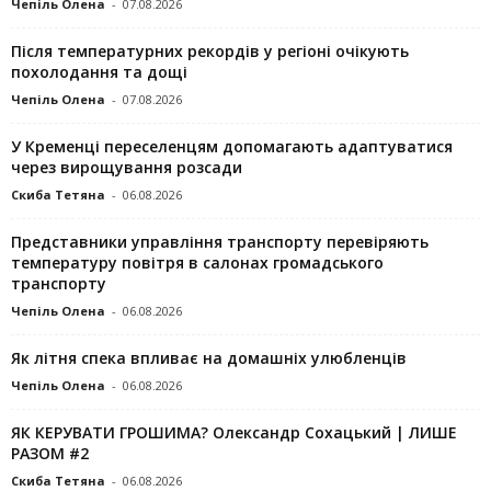
Чепіль Олена
-
07.08.2026
Після температурних рекордів у регіоні очікують
похолодання та дощі
Чепіль Олена
-
07.08.2026
У Кременці переселенцям допомагають адаптуватися
через вирощування розсади
Скиба Тетяна
-
06.08.2026
Представники управління транспорту перевіряють
температуру повітря в салонах громадського
транспорту
Чепіль Олена
-
06.08.2026
Як літня спека впливає на домашніх улюбленців
Чепіль Олена
-
06.08.2026
ЯК КЕРУВАТИ ГРОШИМА? Олександр Сохацький | ЛИШЕ
РАЗОМ #2
Скиба Тетяна
-
06.08.2026