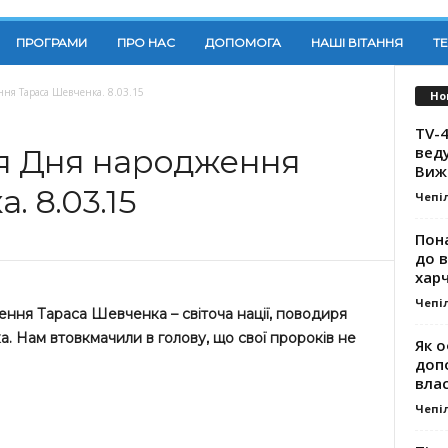
ПРОГРАМИ
ПРО НАС
ДОПОМОГА
НАШІ ВІТАННЯ
Т
ння Тараса Шевченка. 8.03.15
Но
TV-4
вед
ця Дня народження
Виж
. 8.03.15
Чепі
Пона
до 
хар
Чепі
ння Тараса Шевченка – світоча нації, поводиря
. Нам втовкмачили в голову, що свої пророків не
Як о
доп
влас
Чепі