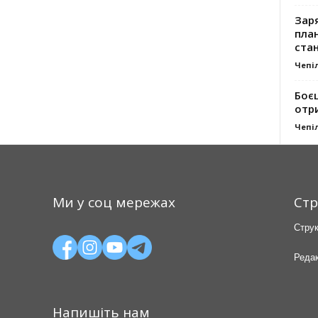
Заря
план
стан
Чепі
Боє
отр
Чепі
Ми у соц мережах
Стр
Струк
Редак
Напишіть нам