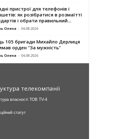
дні пристрої для телефонів і
шетів: як розібратися в розмаїтті
дартів і обрати правильний...
ль Олена
-
06.08.2026
ць 105 бригади Михайло Дерлиця
имав орден “За мужність”
ль Олена
-
06.08.2026
уктура телекомпанії
тура власності ТОВ TV-4
ційний статут