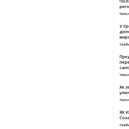
Післ
регі
Чепі
У К
доп
вир
Скиб
Пре
пер
сал
Чепі
Як л
улю
Чепі
ЯК 
Сох
Скиб