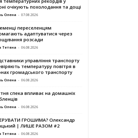
я температурних рекордів у
оні очікують похолодання та дощі
ль Олена
-
07.08.2026
ременці переселенцям
омагають адаптуватися через
ощування розсади
а Тетяна
-
06.08.2026
дставники управління транспорту
евіряють температуру повітря в
онах громадського транспорту
ль Олена
-
06.08.2026
ітня спека впливає на домашніх
бленців
ль Олена
-
06.08.2026
КЕРУВАТИ ГРОШИМА? Олександр
ацький | ЛИШЕ РАЗОМ #2
а Тетяна
-
06.08.2026