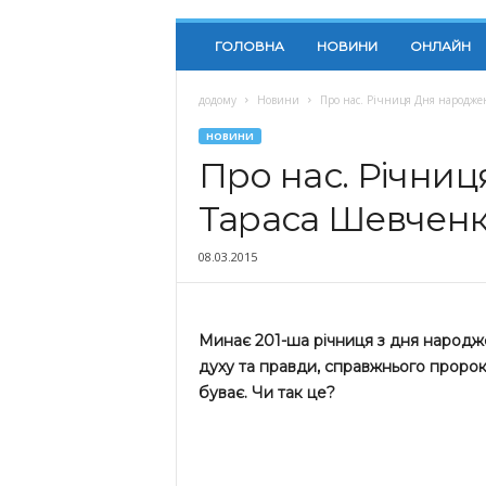
ГОЛОВНА
НОВИНИ
ОНЛАЙН
додому
Новини
Про нас. Річниця Дня народже
НОВИНИ
Про нас. Річни
Тараса Шевченка
08.03.2015
Минає 201-ша річниця з дня народже
духу та правди, справжнього пророка
буває. Чи так це?