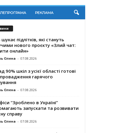
ЕЛЕПРОГРАМА
РЕКЛАМА
вини
 шукає підлітків, які стануть
учими нового проєкту «Злий чат:
ити онлайн»
ль Олена
-
07.08.2026
д 90% шкіл з усієї області готові
впровадження гарячого
чування
ль Олена
-
07.08.2026
фіси “Зроблено в Україні”
омагають запускaти та розвивати
ну справу
ль Олена
-
07.08.2026