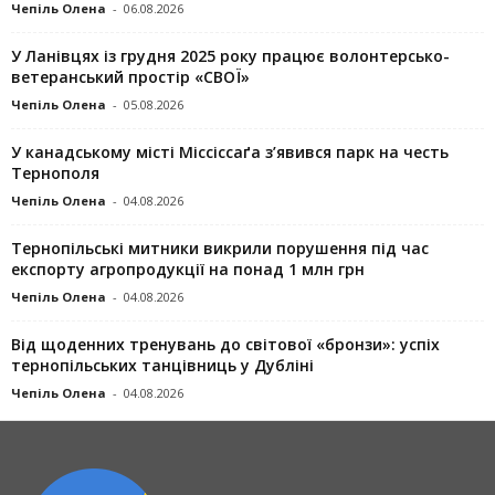
Чепіль Олена
-
06.08.2026
У Ланівцях із грудня 2025 року працює волонтерсько-
ветеранський простір «СВОЇ»
Чепіль Олена
-
05.08.2026
У канадському місті Міссіссаґа з’явився парк на честь
Тернополя
Чепіль Олена
-
04.08.2026
Тернопільські митники викрили порушення під час
експорту агропродукції на понад 1 млн грн
Чепіль Олена
-
04.08.2026
Від щоденних тренувань до світової «бронзи»: успіх
тернопільських танцівниць у Дубліні
Чепіль Олена
-
04.08.2026