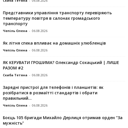
Скиба Тетяна
-
06.08.2026
Представники управління транспорту перевіряють
температуру повітря в салонах громадського
транспорту
Чепіль Олена
-
06.08.2026
Як літня спека впливає на домашніх улюбленців
Чепіль Олена
-
06.08.2026
ЯК КЕРУВАТИ ГРОШИМА? Олександр Сохацький | ЛИШЕ
РАЗОМ #2
Скиба Тетяна
-
06.08.2026
Зарядні пристрої для телефонів і планшетів: як
розібратися в розмаїтті стандартів і обрати
правильний...
Чепіль Олена
-
06.08.2026
Боєць 105 бригади Михайло Дерлиця отримав орден “За
мужність”