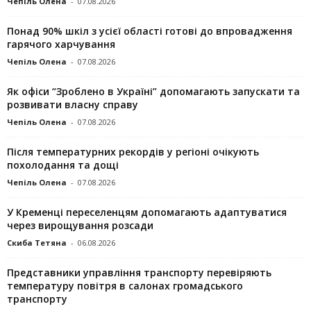
Чепіль Олена
-
07.08.2026
Понад 90% шкіл з усієї області готові до впровадження
гарячого харчування
Чепіль Олена
-
07.08.2026
Як офіси “Зроблено в Україні” допомагають запускaти та
розвивати власну справу
Чепіль Олена
-
07.08.2026
Після температурних рекордів у регіоні очікують
похолодання та дощі
Чепіль Олена
-
07.08.2026
У Кременці переселенцям допомагають адаптуватися
через вирощування розсади
Скиба Тетяна
-
06.08.2026
Представники управління транспорту перевіряють
температуру повітря в салонах громадського
транспорту