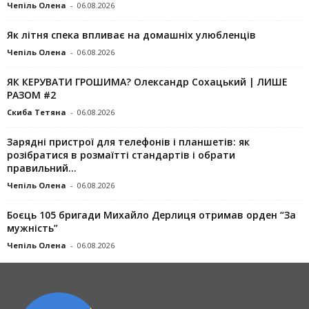
Чепіль Олена
-
06.08.2026
Як літня спека впливає на домашніх улюбленців
Чепіль Олена
-
06.08.2026
ЯК КЕРУВАТИ ГРОШИМА? Олександр Сохацький | ЛИШЕ
РАЗОМ #2
Скиба Тетяна
-
06.08.2026
Зарядні пристрої для телефонів і планшетів: як
розібратися в розмаїтті стандартів і обрати
правильний...
Чепіль Олена
-
06.08.2026
Боєць 105 бригади Михайло Дерлиця отримав орден “За
мужність”
Чепіль Олена
-
06.08.2026