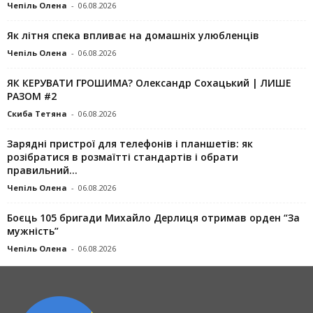
Чепіль Олена
-
06.08.2026
Як літня спека впливає на домашніх улюбленців
Чепіль Олена
-
06.08.2026
ЯК КЕРУВАТИ ГРОШИМА? Олександр Сохацький | ЛИШЕ
РАЗОМ #2
Скиба Тетяна
-
06.08.2026
Зарядні пристрої для телефонів і планшетів: як
розібратися в розмаїтті стандартів і обрати
правильний...
Чепіль Олена
-
06.08.2026
Боєць 105 бригади Михайло Дерлиця отримав орден “За
мужність”
Чепіль Олена
-
06.08.2026