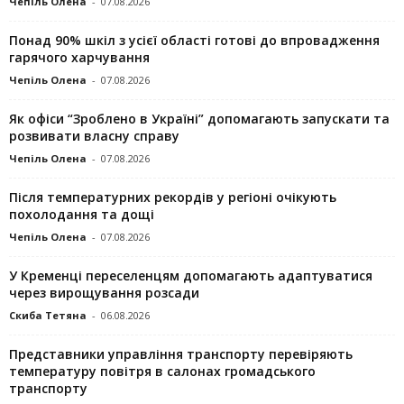
Чепіль Олена
-
07.08.2026
Понад 90% шкіл з усієї області готові до впровадження
гарячого харчування
Чепіль Олена
-
07.08.2026
Як офіси “Зроблено в Україні” допомагають запускaти та
розвивати власну справу
Чепіль Олена
-
07.08.2026
Після температурних рекордів у регіоні очікують
похолодання та дощі
Чепіль Олена
-
07.08.2026
У Кременці переселенцям допомагають адаптуватися
через вирощування розсади
Скиба Тетяна
-
06.08.2026
Представники управління транспорту перевіряють
температуру повітря в салонах громадського
транспорту