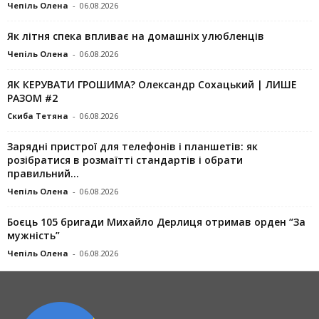
Чепіль Олена
-
06.08.2026
Як літня спека впливає на домашніх улюбленців
Чепіль Олена
-
06.08.2026
ЯК КЕРУВАТИ ГРОШИМА? Олександр Сохацький | ЛИШЕ
РАЗОМ #2
Скиба Тетяна
-
06.08.2026
Зарядні пристрої для телефонів і планшетів: як
розібратися в розмаїтті стандартів і обрати
правильний...
Чепіль Олена
-
06.08.2026
Боєць 105 бригади Михайло Дерлиця отримав орден “За
мужність”
Чепіль Олена
-
06.08.2026