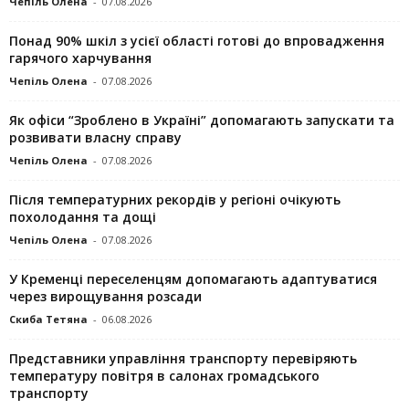
Чепіль Олена
-
07.08.2026
Понад 90% шкіл з усієї області готові до впровадження
гарячого харчування
Чепіль Олена
-
07.08.2026
Як офіси “Зроблено в Україні” допомагають запускaти та
розвивати власну справу
Чепіль Олена
-
07.08.2026
Після температурних рекордів у регіоні очікують
похолодання та дощі
Чепіль Олена
-
07.08.2026
У Кременці переселенцям допомагають адаптуватися
через вирощування розсади
Скиба Тетяна
-
06.08.2026
Представники управління транспорту перевіряють
температуру повітря в салонах громадського
транспорту