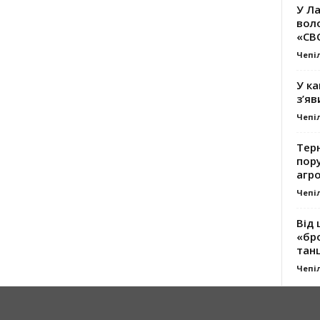
У Ла
вол
«СВ
Чепі
У ка
з’яв
Чепі
Тер
пору
агро
Чепі
Від 
«бро
танц
Чепі