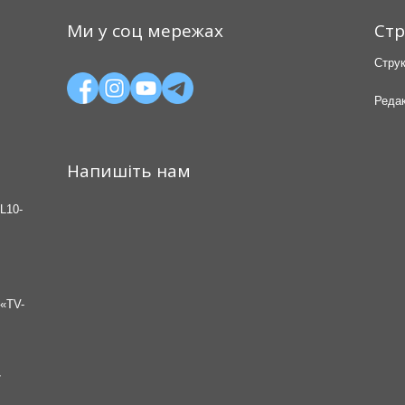
Ми у соц мережах
Стр
Струк
Редак
Напишіть нам
L10-
«TV-
7