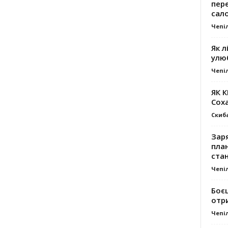
пер
сал
Чепі
Як л
улю
Чепі
ЯК 
Сох
Скиб
Заря
план
стан
Чепі
Боє
отр
Чепі