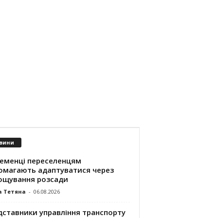
вини
ременці переселенцям
омагають адаптуватися через
ощування розсади
а Тетяна
-
06.08.2026
дставники управління транспорту