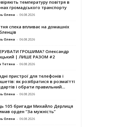
евіряють температуру повітря в
онах громадського транспорту
ль Олена
-
06.08.2026
ітня спека впливає на домашніх
бленців
ль Олена
-
06.08.2026
КЕРУВАТИ ГРОШИМА? Олександр
ацький | ЛИШЕ РАЗОМ #2
а Тетяна
-
06.08.2026
дні пристрої для телефонів і
шетів: як розібратися в розмаїтті
дартів і обрати правильний...
ль Олена
-
06.08.2026
ць 105 бригади Михайло Дерлиця
имав орден “За мужність”
ль Олена
-
06.08.2026