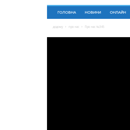
ГОЛОВНА
НОВИНИ
ОНЛАЙН
додому
про нас
Про нас №345