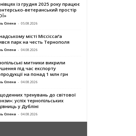
нівцях із грудня 2025 року працює
онтерсько-ветеранський простір
ОЇ»
ль Олена
-
05.08.2026
надському місті Міссіссаґа
ився парк на честь Тернополя
ль Олена
-
04.08.2026
нопільські митники викрили
шення під час експорту
продукції на понад 1 млн грн
ль Олена
-
04.08.2026
щоденних тренувань до світової
нзи»: успіх тернопільських
івниць у Дубліні
ль Олена
-
04.08.2026