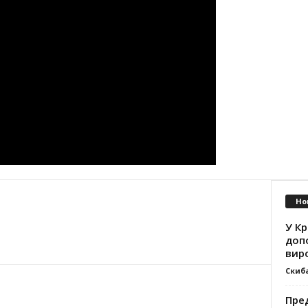
Но
У К
доп
вир
Скиб
Пре