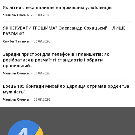
Як літня спека впливає на домашніх улюбленців
Чепіль Олена
-
06.08.2026
ЯК КЕРУВАТИ ГРОШИМА? Олександр Сохацький | ЛИШЕ
РАЗОМ #2
Скиба Тетяна
-
06.08.2026
Зарядні пристрої для телефонів і планшетів: як
розібратися в розмаїтті стандартів і обрати
правильний...
Чепіль Олена
-
06.08.2026
Боєць 105 бригади Михайло Дерлиця отримав орден “За
мужність”
Чепіль Олена
-
06.08.2026