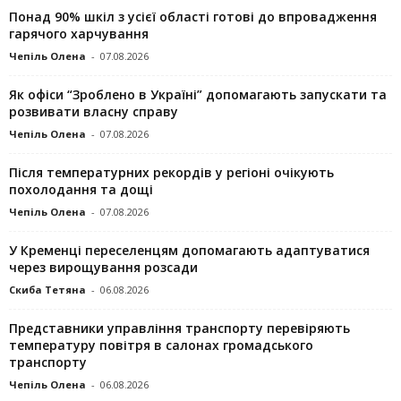
Понад 90% шкіл з усієї області готові до впровадження
гарячого харчування
Чепіль Олена
-
07.08.2026
Як офіси “Зроблено в Україні” допомагають запускaти та
розвивати власну справу
Чепіль Олена
-
07.08.2026
Після температурних рекордів у регіоні очікують
похолодання та дощі
Чепіль Олена
-
07.08.2026
У Кременці переселенцям допомагають адаптуватися
через вирощування розсади
Скиба Тетяна
-
06.08.2026
Представники управління транспорту перевіряють
температуру повітря в салонах громадського
транспорту
Чепіль Олена
-
06.08.2026