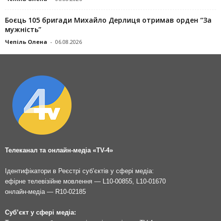
Боєць 105 бригади Михайло Дерлиця отримав орден “За
мужність”
Чепіль Олена
-
06.08.2026
Телеканал та онлайн-медіа «TV-4»
Ідентифікатори в Реєстрі суб’єктів у сфері медіа:
ефірне телевізійне мовлення — L10-00855, L10-01670
онлайн-медіа — R10-02185
Суб’єкт у сфері медіа: