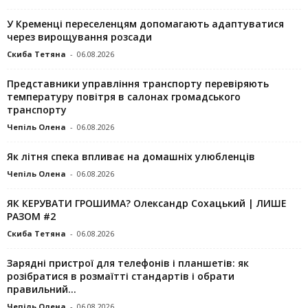
У Кременці переселенцям допомагають адаптуватися
через вирощування розсади
Скиба Тетяна
-
06.08.2026
Представники управління транспорту перевіряють
температуру повітря в салонах громадського
транспорту
Чепіль Олена
-
06.08.2026
Як літня спека впливає на домашніх улюбленців
Чепіль Олена
-
06.08.2026
ЯК КЕРУВАТИ ГРОШИМА? Олександр Сохацький | ЛИШЕ
РАЗОМ #2
Скиба Тетяна
-
06.08.2026
Зарядні пристрої для телефонів і планшетів: як
розібратися в розмаїтті стандартів і обрати
правильний...
Чепіль Олена
-
06.08.2026