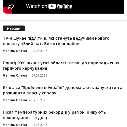
Новини
TV-4 шукає підлітків, які стануть ведучими нового
проєкту «Злий чат: Вижити онлайн»
Чепіль Олена
-
07.08.2026
Понад 90% шкіл з усієї області готові до впровадження
гарячого харчування
Чепіль Олена
-
07.08.2026
Як офіси “Зроблено в Україні” допомагають запускaти та
розвивати власну справу
Чепіль Олена
-
07.08.2026
Після температурних рекордів у регіоні очікують
похолодання та дощі
Чепіль Олена
-
07.08.2026