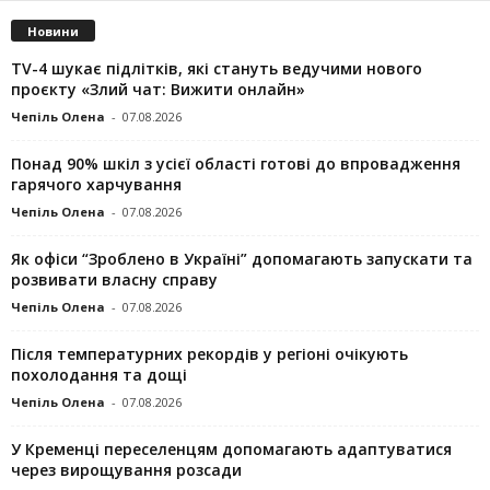
Новини
TV-4 шукає підлітків, які стануть ведучими нового
проєкту «Злий чат: Вижити онлайн»
Чепіль Олена
-
07.08.2026
Понад 90% шкіл з усієї області готові до впровадження
гарячого харчування
Чепіль Олена
-
07.08.2026
Як офіси “Зроблено в Україні” допомагають запускaти та
розвивати власну справу
Чепіль Олена
-
07.08.2026
Після температурних рекордів у регіоні очікують
похолодання та дощі
Чепіль Олена
-
07.08.2026
У Кременці переселенцям допомагають адаптуватися
через вирощування розсади