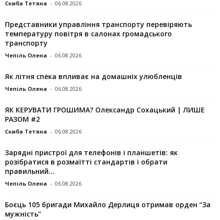
Скиба Тетяна
-
06.08.2026
Представники управління транспорту перевіряють
температуру повітря в салонах громадського
транспорту
Чепіль Олена
-
06.08.2026
Як літня спека впливає на домашніх улюбленців
Чепіль Олена
-
06.08.2026
ЯК КЕРУВАТИ ГРОШИМА? Олександр Сохацький | ЛИШЕ
РАЗОМ #2
Скиба Тетяна
-
06.08.2026
Зарядні пристрої для телефонів і планшетів: як
розібратися в розмаїтті стандартів і обрати
правильний...
Чепіль Олена
-
06.08.2026
Боєць 105 бригади Михайло Дерлиця отримав орден “За
мужність”