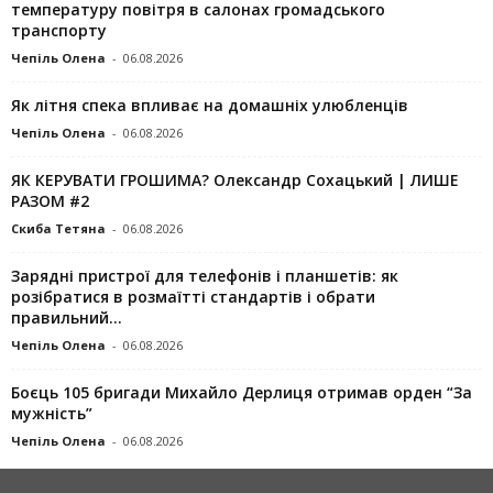
температуру повітря в салонах громадського
транспорту
Чепіль Олена
-
06.08.2026
Як літня спека впливає на домашніх улюбленців
Чепіль Олена
-
06.08.2026
ЯК КЕРУВАТИ ГРОШИМА? Олександр Сохацький | ЛИШЕ
РАЗОМ #2
Скиба Тетяна
-
06.08.2026
Зарядні пристрої для телефонів і планшетів: як
розібратися в розмаїтті стандартів і обрати
правильний...
Чепіль Олена
-
06.08.2026
Боєць 105 бригади Михайло Дерлиця отримав орден “За
мужність”
Чепіль Олена
-
06.08.2026