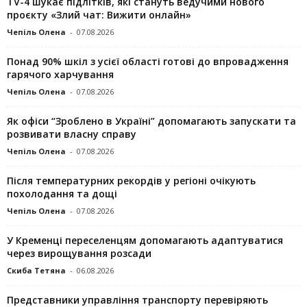
TV-4 шукає підлітків, які стануть ведучими нового
проєкту «Злий чат: Вижити онлайн»
Чепіль Олена
-
07.08.2026
Понад 90% шкіл з усієї області готові до впровадження
гарячого харчування
Чепіль Олена
-
07.08.2026
Як офіси “Зроблено в Україні” допомагають запускaти та
розвивати власну справу
Чепіль Олена
-
07.08.2026
Після температурних рекордів у регіоні очікують
похолодання та дощі
Чепіль Олена
-
07.08.2026
У Кременці переселенцям допомагають адаптуватися
через вирощування розсади
Скиба Тетяна
-
06.08.2026
Представники управління транспорту перевіряють