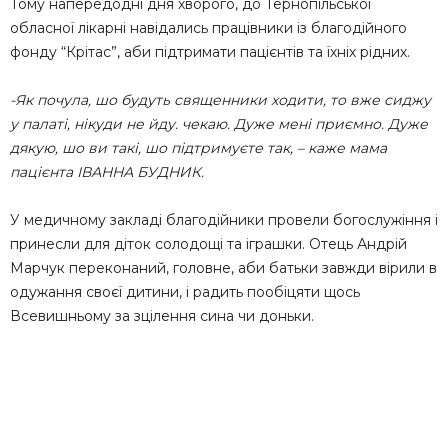
Тому напередодні дня хворого, до Тернопільської
обласної лікарні навідались працівники із благодійного
фонду “Крітас”, аби підтримати пацієнтів та їхніх рідних.
-Як почула, шо будуть священники ходити, то вже сиджу
у палаті, нікуди не йду. чекаю. Дуже мені приємно. Дуже
дякую, шо ви такі, шо підтримуєте так, – каже мама
пацієнта ІВАННА БУДНИК.
У медичному закладі благодійники провели богослужіння і
принесли для діток солодощі та іграшки. Отець Андрій
Марчук переконаний, головне, аби батьки завжди вірили в
одужання своєї дитини, і радить пообіцяти щось
Всевишньому за зцілення сина чи доньки.