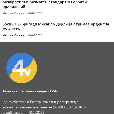
розібратися в розмаїтті стандартів і обрати
правильний...
Чепіль Олена
-
06.08.2026
Боєць 105 бригади Михайло Дерлиця отримав орден “За
мужність”
Чепіль Олена
-
06.08.2026
Телеканал та онлайн-медіа «TV-4»
Ідентифікатори в Реєстрі суб’єктів у сфері медіа:
ефірне телевізійне мовлення — L10-00855, L10-01670
онлайн-медіа — R10-02185