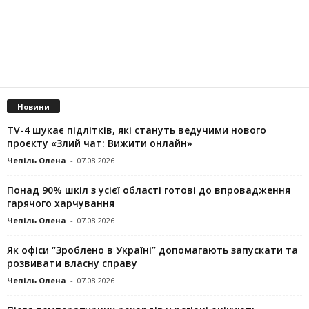
Новини
TV-4 шукає підлітків, які стануть ведучими нового
проєкту «Злий чат: Вижити онлайн»
Чепіль Олена
-
07.08.2026
Понад 90% шкіл з усієї області готові до впровадження
гарячого харчування
Чепіль Олена
-
07.08.2026
Як офіси “Зроблено в Україні” допомагають запускaти та
розвивати власну справу
Чепіль Олена
-
07.08.2026