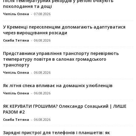
Після температурних рекордів у регіоні очікують
похолодання та дощі
Чепіль Олена
-
07.08.2026
У Кременці переселенцям допомагають адаптуватися
через вирощування розсади
Скиба Тетяна
-
06.08.2026
Представники управління транспорту перевіряють
температуру повітря в салонах громадського
транспорту
Чепіль Олена
-
06.08.2026
Як літня спека впливає на домашніх улюбленців
Чепіль Олена
-
06.08.2026
ЯК КЕРУВАТИ ГРОШИМА? Олександр Сохацький | ЛИШЕ
РАЗОМ #2
Скиба Тетяна
-
06.08.2026
Зарядні пристрої для телефонів і планшетів: як