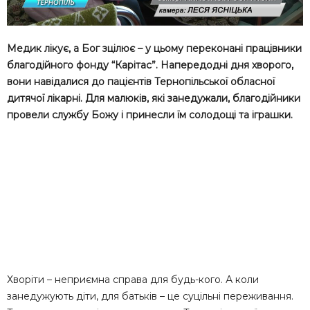
Медик лікує, а Бог зцілює – у цьому переконані працівники
благодійного фонду “Карітас”. Напередодні дня хворого,
вони навідалися до пацієнтів Тернопільської обласної
дитячої лікарні. Для малюків, які занедужали, благодійники
провели службу Божу і принесли їм солодощі та іграшки.
Хворіти – неприємна справа для будь-кого. А коли
занедужують діти, для батьків – це суцільні переживання.