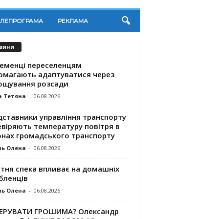
ЕЛЕПРОГРАМА
РЕКЛАМА
вини
ременці переселенцям
омагають адаптуватися через
ощування розсади
а Тетяна
-
06.08.2026
дставники управління транспорту
евіряють температуру повітря в
онах громадського транспорту
ль Олена
-
06.08.2026
ітня спека впливає на домашніх
бленців
ль Олена
-
06.08.2026
КЕРУВАТИ ГРОШИМА? Олександр