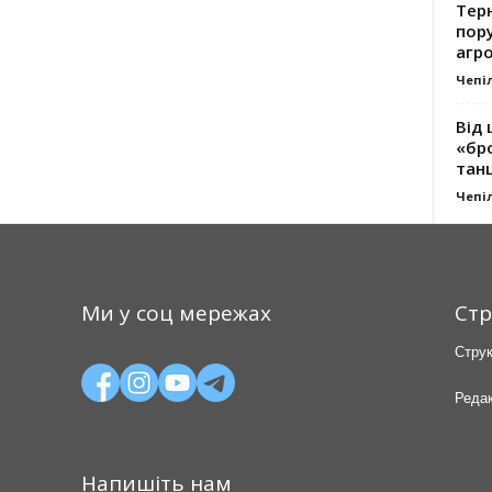
Тер
пору
агро
Чепі
Від 
«бро
танц
Чепі
Ми у соц мережах
Стр
Струк
Редак
Напишіть нам