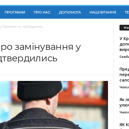
ПРОГРАМИ
ПРО НАС
ДОПОМОГА
НАШІ ВІТАННЯ
Т
у Тернополі не підтвердились
Но
У К
доп
ро замінування у
вир
ідтвердились
Скиб
Пре
пер
сал
Чепі
Як л
улю
Чепі
ЯК 