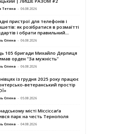
ацький | ЛИШЕ РАЗОМ #2
а Тетяна
-
06.08.2026
дні пристрої для телефонів і
шетів: як розібратися в розмаїтті
дартів і обрати правильний...
ль Олена
-
06.08.2026
ць 105 бригади Михайло Дерлиця
имав орден “За мужність”
ль Олена
-
06.08.2026
нівцях із грудня 2025 року працює
онтерсько-ветеранський простір
ОЇ»
ль Олена
-
05.08.2026
надському місті Міссіссаґа
ився парк на честь Тернополя
ль Олена
-
04.08.2026