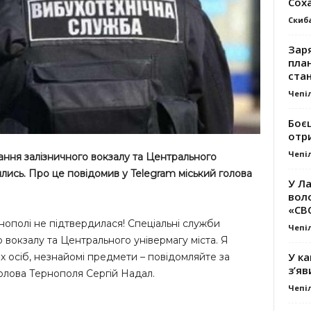
Сох
Скиб
Заря
план
стан
Чепі
Боє
отр
Чепі
ння залізничного вокзалу та Центрального
лись. Про це повідомив у Telegram міський голова
У Ла
вол
«СВ
нополі не підтвердилася! Спеціальні служби
Чепі
 вокзалу та Центрального універмагу міста. Я
У ка
х осіб, незнайомі предмети – повідомляйте за
з’яв
олова Тернополя Сергій Надал.
Чепі