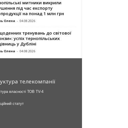
нопільські митники викрили
шення під час експорту
продукції на понад 1 млн грн
ль Олена
-
04.08.2026
щоденних тренувань до світової
нзи»: успіх тернопільських
івниць у Дубліні
ль Олена
-
04.08.2026
уктура телекомпанії
тура власності ТОВ TV-4
ційний статут