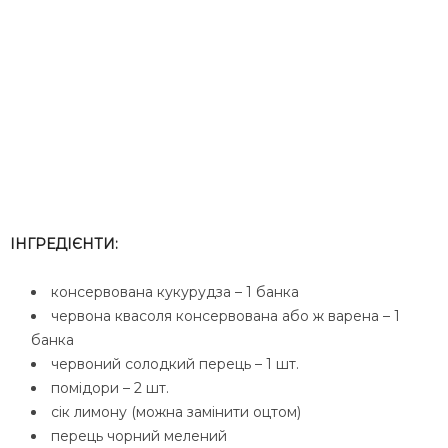
ІНГРЕДІЄНТИ:
консервована кукурудза – 1 банка
червона квасоля консервована або ж варена – 1
банка
червоний солодкий перець – 1 шт.
помідори – 2 шт.
сік лимону (можна замінити оцтом)
перець чорний мелений