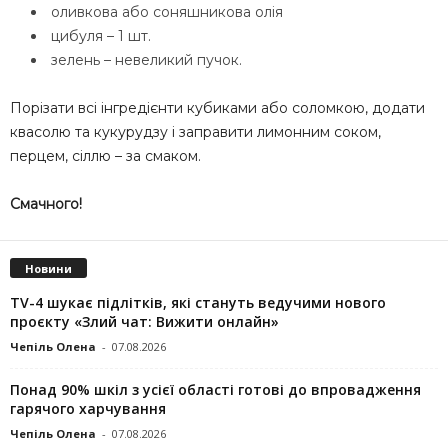
оливкова або соняшникова олія
цибуля – 1 шт.
зелень – невеликий пучок.
Порізати всі інгредієнти кубиками або соломкою, додати
квасолю та кукурудзу і заправити лимонним соком,
перцем, сіллю – за смаком.
Смачного!
Новини
TV-4 шукає підлітків, які стануть ведучими нового
проєкту «Злий чат: Вижити онлайн»
Чепіль Олена
-
07.08.2026
Понад 90% шкіл з усієї області готові до впровадження
гарячого харчування
Чепіль Олена
-
07.08.2026