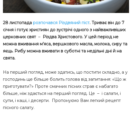
28 листопада
розпочався Різдвяний піст
. Триває він до 7
січня і готує християн до зустрічі одного з найважливіших
церковних свят
–
Різдва Христового. У цей період не
можна вживання м’яса, вершкового масла, молока, сиру та
яєць. Рибу можна вживати в суботні та недільні дні й на
свята.
На перший погляд, може здатись, що постити складно, а у
господинь ще більше болить голова від запитання: «Що ж
приготувати?» Проте смачних пісних страв є набагато
більше, ніж здається на перший погляд. Це – і салати, і
супи, і каші, і десерти. Пропонуємо Вам легкий рецепт
пісного салату.