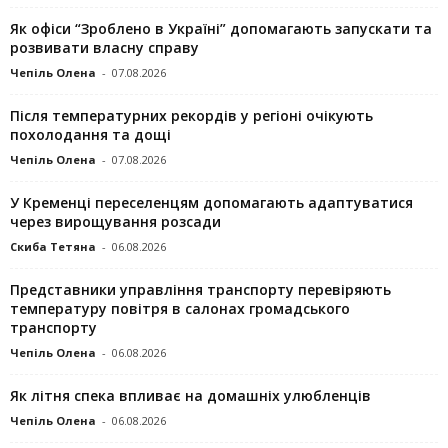
Як офіси “Зроблено в Україні” допомагають запускaти та
розвивати власну справу
Чепіль Олена
-
07.08.2026
Після температурних рекордів у регіоні очікують
похолодання та дощі
Чепіль Олена
-
07.08.2026
У Кременці переселенцям допомагають адаптуватися
через вирощування розсади
Скиба Тетяна
-
06.08.2026
Представники управління транспорту перевіряють
температуру повітря в салонах громадського
транспорту
Чепіль Олена
-
06.08.2026
Як літня спека впливає на домашніх улюбленців
Чепіль Олена
-
06.08.2026