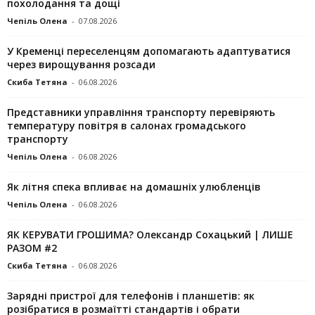
похолодання та дощі
Чепіль Олена
-
07.08.2026
У Кременці переселенцям допомагають адаптуватися
через вирощування розсади
Скиба Тетяна
-
06.08.2026
Представники управління транспорту перевіряють
температуру повітря в салонах громадського
транспорту
Чепіль Олена
-
06.08.2026
Як літня спека впливає на домашніх улюбленців
Чепіль Олена
-
06.08.2026
ЯК КЕРУВАТИ ГРОШИМА? Олександр Сохацький | ЛИШЕ
РАЗОМ #2
Скиба Тетяна
-
06.08.2026
Зарядні пристрої для телефонів і планшетів: як
розібратися в розмаїтті стандартів і обрати