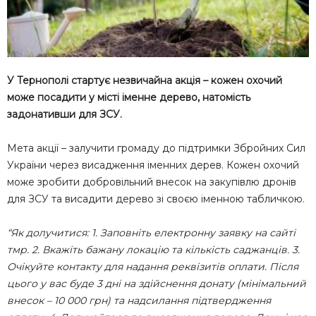
У Тернополі стартує незвичайна акція – кожен охочий
може посадити у місті іменне дерево, натомість
задонативши для ЗСУ.
Мета акції – залучити громаду до підтримки Збройних Сил
України через висадження іменних дерев. Кожен охочий
може зробити добровільний внесок на закупівлю дронів
для ЗСУ та висадити дерево зі своєю іменною табличкою.
“Як долучитися: 1. Заповніть електронну заявку на сайті
тмр. 2. Вкажіть бажану локацію та кількість саджанців. 3.
Очікуйте контакту для надання реквізитів оплати. Після
цього у вас буде 3 дні на здійснення донату (мінімальний
внесок – 10 000 грн) та надсилання підтвердження