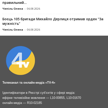
правильний...
Чепіль Олена
-
06.08.2026
Боєць 105 бригади Михайло Дерлиця отримав орден “За
мужність”
Чепіль Олена
-
06.08.2026
Телеканал та онлайн-медіа «TV-4»
Ідентифікатори в Реєстрі суб’єктів у сфері медіа:
ефірне телевізійне мовлення — L10-00855, L10-01670
онлайн-медіа — R10-02185