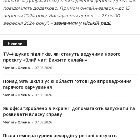
оплати. 4. Долучайтеся до висадження дерева. День і час
повідомлять додатково. Прийом онлайн-заявок – до 15
вересня 2024 року. Висадження дерев – з 23 по 30
вересня 2024 року”, –
зазначили у міській раді.
Новини
TV-4 шукає підлітків, які стануть ведучими нового
проєкту «Злий чат: Вижити онлайн»
Чепіль Олена
-
07.08.2026
Понад 90% шкіл з усієї області готові до впровадження
гарячого харчування
Чепіль Олена
-
07.08.2026
Як офіси “Зроблено в Україні” допомагають запускaти та
розвивати власну справу
Чепіль Олена
-
07.08.2026
Після температурних рекордів у регіоні очікують