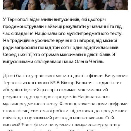
У Тернополі відзначили випускників, які цьогоріч
продемонстрували найвищі результати у навчанні та під
час складання Національного мультипредметного тесту.
На традиційне урочисте вручення нагород від міської
ради запросили понад три сотні одинадцятикласників.
Серед них і ті, хто отримав максимальні двісті балів. З
випускниками спілкувалася наша Олена Чепіль.
Двісті балів з української мови та двісті з фізики. Випускник
Тернопільської школи №18 Віктор Вельгач — один із тих
абітурієнтів, який цьогоріч отримав максимальний
результат одразу з двох предметів Національного
мультипредметного тесту. Хлопець каже: за цими цифрами
стоять місяці системної роботи, підготовка до предметних
олімпіад та правильний розподіл навантаження. Свій
високий бал з фізики випускник планує конвертувати у