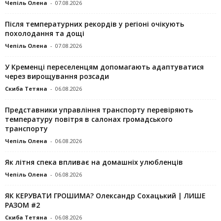
Чепіль Олена
-
07.08.2026
Після температурних рекордів у регіоні очікують
похолодання та дощі
Чепіль Олена
-
07.08.2026
У Кременці переселенцям допомагають адаптуватися
через вирощування розсади
Скиба Тетяна
-
06.08.2026
Представники управління транспорту перевіряють
температуру повітря в салонах громадського
транспорту
Чепіль Олена
-
06.08.2026
Як літня спека впливає на домашніх улюбленців
Чепіль Олена
-
06.08.2026
ЯК КЕРУВАТИ ГРОШИМА? Олександр Сохацький | ЛИШЕ
РАЗОМ #2
Скиба Тетяна
-
06.08.2026