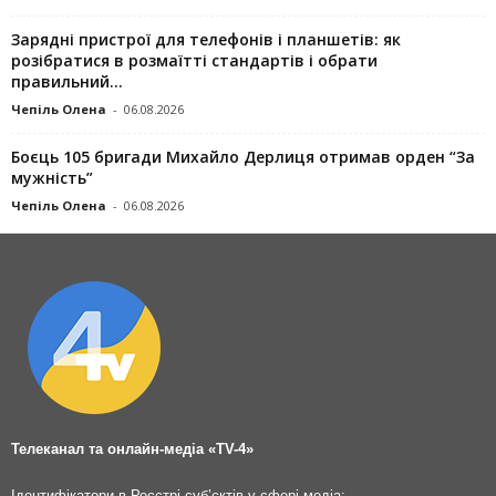
Зарядні пристрої для телефонів і планшетів: як
розібратися в розмаїтті стандартів і обрати
правильний...
Чепіль Олена
-
06.08.2026
Боєць 105 бригади Михайло Дерлиця отримав орден “За
мужність”
Чепіль Олена
-
06.08.2026
Телеканал та онлайн-медіа «TV-4»
Ідентифікатори в Реєстрі суб’єктів у сфері медіа: