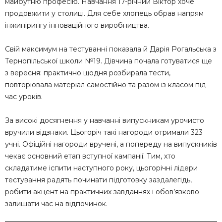
майбутню професію. Навчання 17-річний Віктор хоче
продовжити у столиці. Для себе хлопець обрав напрям
інжинірингу інноваційного виробництва.
Свій максимум на тестуванні показала й Дарія Рогальська з
Тернопільської школи №19. Дівчина почала готуватися ще
з вересня: практично щодня розбирала тести,
повторювала матеріал самостійно та разом із класом під
час уроків.
За високі досягнення у навчанні випускникам урочисто
вручили відзнаки. Цьогоріч такі нагороди отримали 323
учні. Офіційні нагороди вручені, а попереду на випускників
чекає основний етап вступної кампанії. Тим, хто
складатиме іспити наступного року, цьогорічні лідери
тестування радять починати підготовку заздалегідь,
робити акцент на практичних завданнях і обов’язково
залишати час на відпочинок.